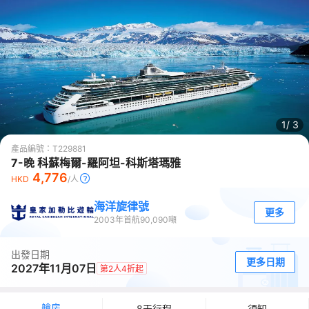
1/
3
產品編號：
T229881
7-晚 科蘇梅爾-羅阿坦-科斯塔瑪雅
4,776
HKD
/人
海洋旋律號
更多
2003
年首航
90,090
噸
出發日期
更多日期
2027年11月07日
第2人4折起
艙房
8天行程
須知