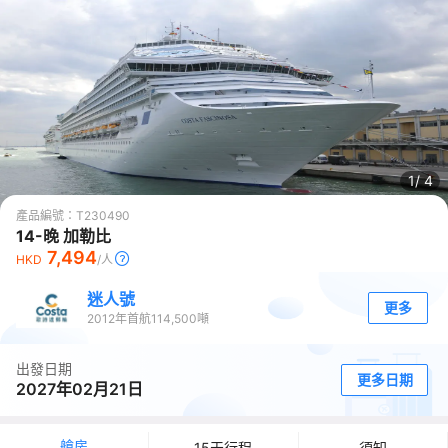
1/
4
產品編號：
T230490
14-晚 加勒比
7,494
HKD
/人
迷人號
更多
2012
年首航
114,500
噸
出發日期
更多日期
2027年02月21日
艙房
15天行程
須知