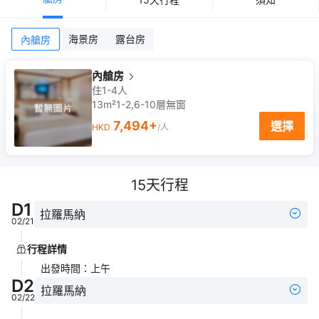
海景房
露台房
內艙房
內艙房
住1-4人
13m²
1-2,6-10
層
無窗
7,494
+
選擇
HKD
/人
15
天行程
D
1
拉羅馬納
02/21
行程詳情
出發時間
：
上午
D
2
拉羅馬納
02/22