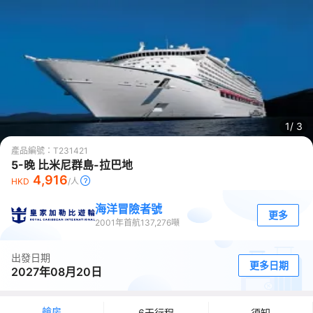
1/
3
產品編號：
T231421
5-晚 比米尼群島-拉巴地
4,916
HKD
/人
海洋冒險者號
更多
2001
年首航
137,276
噸
出發日期
更多日期
2027年08月20日
艙房
6天行程
須知