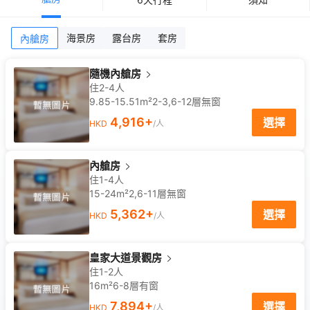
海景房
露台房
套房
內艙房
隨機內艙房
住2-4人
9.85-15.51m²
2-3,6-12
層
無窗
4,916
+
選擇
HKD
/人
內艙房
住1-4人
15-24m²
2,6-11
層
無窗
5,362
+
選擇
HKD
/人
皇家大道景觀房
住1-2人
16m²
6-8
層
有窗
7,894
+
選擇
HKD
/人