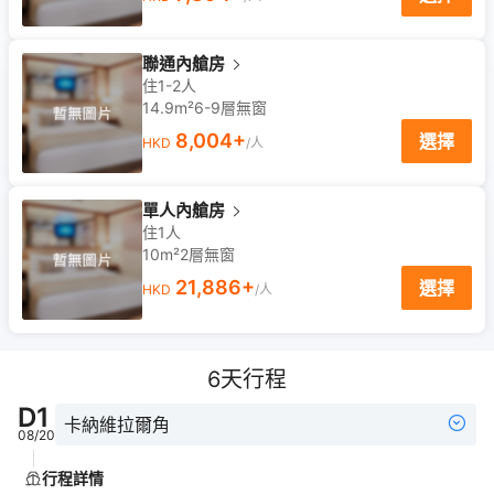
聯通內艙房
住1-2人
14.9m²
6-9
層
無窗
8,004
+
選擇
HKD
/人
單人內艙房
住1人
10m²
2
層
無窗
21,886
+
選擇
HKD
/人
6
天行程
D
1
卡納維拉爾角
08/20
行程詳情