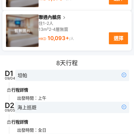
聯通內艙房
住1-2人
13m²
2-4
層
無窗
10,093
+
選擇
HKD
/人
8
天行程
D
1
坦帕
09/04
行程詳情
出發時間
：
上午
D
2
海上巡遊
09/05
行程詳情
出發時間
：
全日