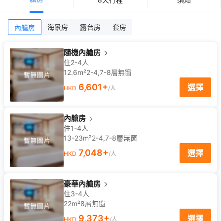
海景房
露台房
套房
內艙房
隨機內艙房
住2-4人
12.6m²
2-4,7-8
層
無窗
6,601
+
選擇
HKD
/人
內艙房
住1-4人
13-23m²
2-4,7-8
層
無窗
7,048
+
選擇
HKD
/人
豪華內艙房
住3-4人
22m²
8
層
無窗
9,373
+
選擇
HKD
/人