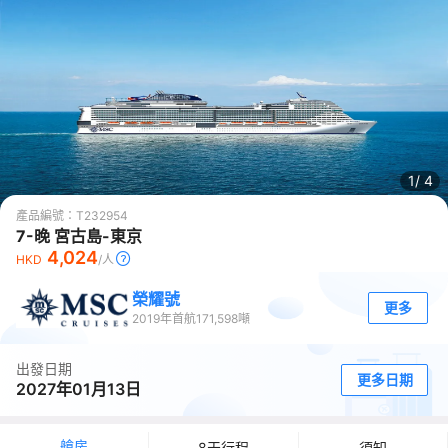
1/
4
產品編號：
T232954
7-晚 宮古島-東京
4,024
HKD
/人
榮耀號
更多
2019
年首航
171,598
噸
出發日期
更多日期
2027年01月13日
艙房
8天行程
須知