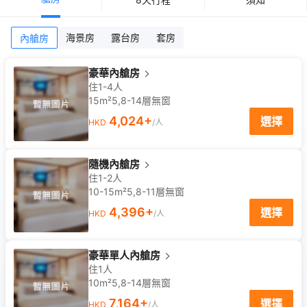
海景房
露台房
套房
內艙房
豪華內艙房
住1-4人
15m²
5,8-14
層
無窗
4,024
+
選擇
HKD
/人
隨機內艙房
住1-2人
10-15m²
5,8-11
層
無窗
4,396
+
選擇
HKD
/人
豪華單人內艙房
住1人
10m²
5,8-14
層
無窗
7,164
+
選擇
HKD
/人