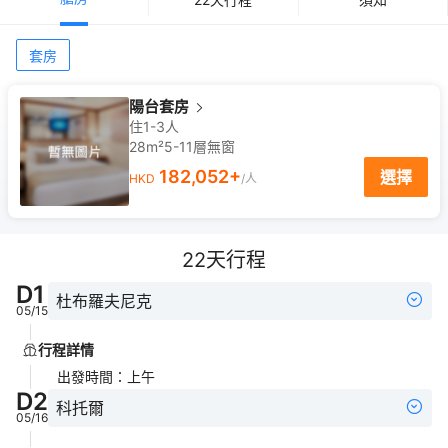
套房
陽台套房
住1-3人
28m²
5-11
層
無窗
182,052
+
選擇
HKD
/人
22
天行程
D
1
杜布羅夫尼克
05/15
行程詳情
出發時間
：
上午
D
2
科托爾
05/16