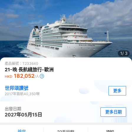
1/
3
產品編號：
T233640
21-晚 長航綫旅行-歐洲
182,052
HKD
/人
世邦頌讚號
更多
2017
年首航
40,350
噸
出發日期
更多日期
2027年05月15日
艙房
22天行程
須知