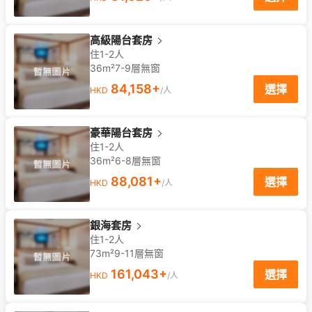
高級陽台套房
住1-2人
36m²
7-9
層
無窗
84,158
+
選擇
HKD
/人
豪華陽台套房
住1-2人
36m²
6-8
層
無窗
88,081
+
選擇
HKD
/人
銀海套房
住1-2人
73m²
9-11
層
無窗
161,043
+
選擇
HKD
/人