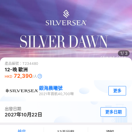
1/
3
產品編號：
T234480
12-晚 歐洲
72,390
HKD
/人
銀海晨曦號
更多
2021
年首航
40,700
噸
出發日期
更多日期
2027年10月22日
艙房
13天行程
須知