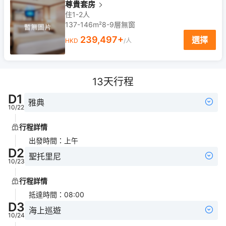
尊貴套房
住1-2人
137-146m²
8-9
層
無窗
239,497
+
選擇
HKD
/人
13
天行程
D
1
雅典
10/22
行程詳情
出發時間
：
上午
D
2
聖托里尼
10/23
行程詳情
抵達時間
：
08:00
D
3
海上巡遊
10/24