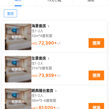
套房
海景套房
住1-2人
32m²
4
層
有窗
72,390
+
選擇
HKD
/人
全景套房
住1-2人
31m²
9
層
有窗
73,959
+
選擇
HKD
/人
經典陽台套房
住1-2人
36m²
5-6
層
無窗
81,020
+
選擇
HKD
/人