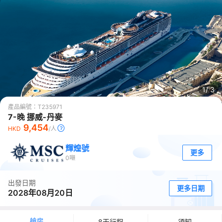
1/
3
產品編號：
T235971
7-晚 挪威-丹麥
9,454
HKD
/人
輝煌號
更多
0
噸
出發日期
更多日期
2028年08月20日
艙房
8天行程
須知