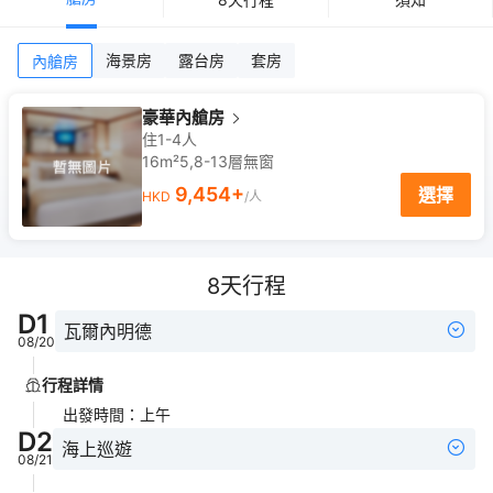
海景房
露台房
套房
內艙房
豪華內艙房
住1-4人
16m²
5,8-13
層
無窗
9,454
+
選擇
HKD
/人
8
天行程
D
1
瓦爾內明德
08/20
行程詳情
出發時間
：
上午
D
2
海上巡遊
08/21