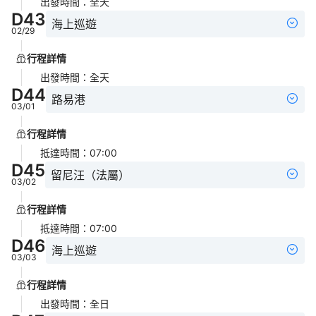
出發時間
：
全天
D
43
海上巡遊
02/29
行程詳情
出發時間
：
全天
D
44
路易港
03/01
行程詳情
抵達時間
：
07:00
D
45
留尼汪（法屬）
03/02
行程詳情
抵達時間
：
07:00
D
46
海上巡遊
03/03
行程詳情
出發時間
：
全日