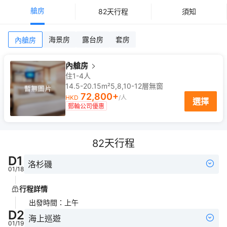
艙房
82天行程
須知
海景房
露台房
套房
內艙房
內艙房
住1-4人
14.5-20.15m²
5,8,10-12
層
無窗
72,800
+
HKD
/人
選擇
郵輪公司優惠
82
天行程
D
1
洛杉磯
01/18
行程詳情
出發時間
：
上午
D
2
海上巡遊
01/19