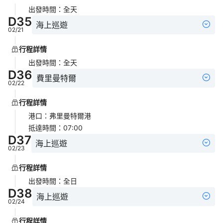
出發時間
：
全天
D
35
海上巡遊
02/21
行程詳情
出發時間
：
全天
D
36
費里曼特爾
02/22
行程詳情
港口
：
弗里曼特爾港
抵達時間
：
07:00
D
37
海上巡遊
02/23
行程詳情
出發時間
：
全日
D
38
海上巡遊
02/24
行程詳情