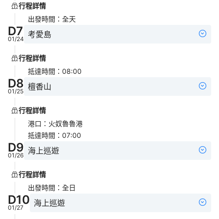
行程詳情
出發時間
：
全天
D
7
考愛島
01/24
行程詳情
抵達時間
：
08:00
D
8
檀香山
01/25
行程詳情
港口
：
火奴魯魯港
抵達時間
：
07:00
D
9
海上巡遊
01/26
行程詳情
出發時間
：
全日
D
10
海上巡遊
01/27