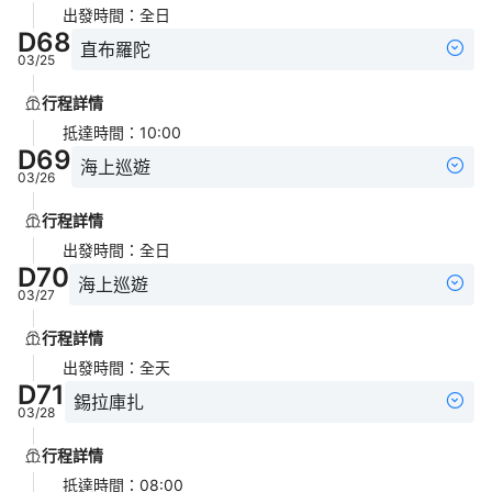
出發時間
：
全日
D
68
直布羅陀
03/25
行程詳情
抵達時間
：
10:00
D
69
海上巡遊
03/26
行程詳情
出發時間
：
全日
D
70
海上巡遊
03/27
行程詳情
出發時間
：
全天
D
71
錫拉庫扎
03/28
行程詳情
抵達時間
：
08:00