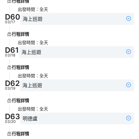
行程詳情
出發時間
：
全天
D
60
海上巡遊
03/17
行程詳情
出發時間
：
全天
D
61
海上巡遊
03/18
行程詳情
出發時間
：
全天
D
62
海上巡遊
03/19
行程詳情
出發時間
：
全天
D
63
明德盧
03/20
行程詳情