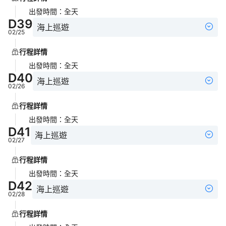
出發時間
：
全天
D
39
海上巡遊
02/25
行程詳情
出發時間
：
全天
D
40
海上巡遊
02/26
行程詳情
出發時間
：
全天
D
41
海上巡遊
02/27
行程詳情
出發時間
：
全天
D
42
海上巡遊
02/28
行程詳情