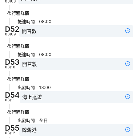
03/08
行程詳情
抵達時間
：
08:00
D
52
開普敦
03/09
行程詳情
抵達時間
：
08:00
D
53
開普敦
03/10
行程詳情
出發時間
：
18:00
D
54
海上巡遊
03/11
行程詳情
出發時間
：
全日
D
55
鯨灣港
03/12