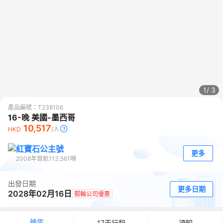
1/
3
產品編號：
T238106
16-晚 美國-墨西哥
10,517
HKD
/人
紅寶石公主號
更多
2008
年首航
113,561
噸
出發日期
更多日期
2028年02月16日
郵輪公司優惠
艙房
17天行程
須知