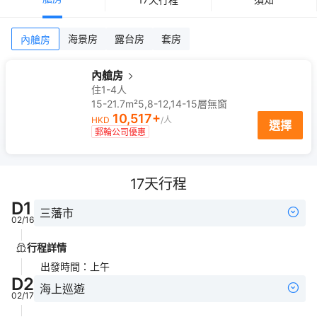
海景房
露台房
套房
內艙房
內艙房
住1-4人
15-21.7m²
5,8-12,14-15
層
無窗
10,517
+
HKD
/人
選擇
郵輪公司優惠
17
天行程
D
1
三藩市
02/16
行程詳情
出發時間
：
上午
D
2
海上巡遊
02/17