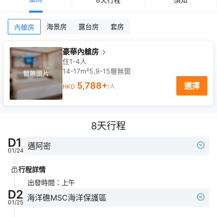
海景房
露台房
套房
內艙房
豪華內艙房
住1-4人
14-17m²
5,9-15
層
無窗
5,788
+
選擇
HKD
/人
8
天行程
D
1
邁阿密
01/24
行程詳情
出發時間
：
上午
D
2
海洋礁MSC海洋保護區
01/25