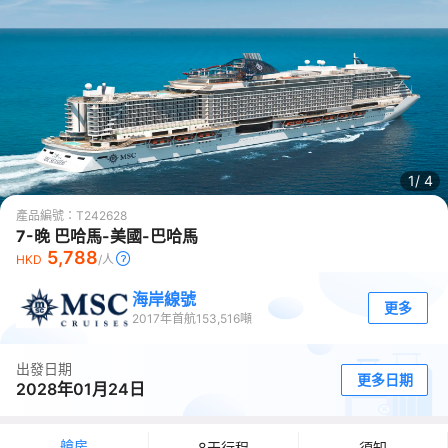
1/
4
產品編號：
T242628
7-晚 巴哈馬-美國-巴哈馬
5,788
HKD
/人
海岸線號
更多
2017
年首航
153,516
噸
出發日期
更多日期
2028年01月24日
艙房
8天行程
須知