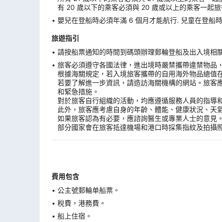
有 20 歲以下的乘客必須與 20 歲或以上的乘客一起旅
嬰兒在登船時必須年滿 6 個月才能航行. 兒童在登船時必
旅遊指引
請按船票通知的時間到碼頭辦理郵輪登船及出入境相關手
旅客必須遵守各國法律，進出境時嚴禁攜帶違禁物品
根據海關規定，若入境旅客攜帶的自用海外物品總值
若要了解進一步資訊，請造訪海關機構的網站。旅客
和緊急措施。
對於旅客自行組織的活動，均應遵循服務人員的指導
此外，旅客應考慮自身的年齡、體能、健康狀況、天
如果旅客認為有必要，應諮詢醫生或專業人士的意見
部分國家會在旅客抵達機場和港口時採集指紋及拍攝
費用包含
公主號郵輪单船票。
稅費，港務費。
船上住宿。