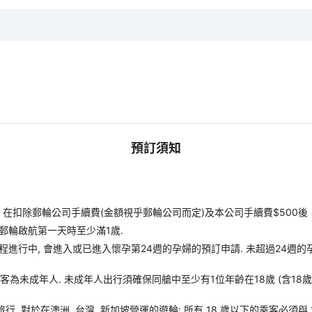
預訂須知
扣除郵輪公司手續費(金額視乎郵輪公司而定)及本公司手續費$500後
郵輪啟航第一天時至少滿1歲.
進行中, 會進入或已進入懷孕第24週的孕婦的預訂申請. 未超過24週的
客為未成年人. 未成年人出行須確保同艙中至少有1位年齡在18歲 (含18
旅行. 對於在澳洲, 台灣, 新加坡營運的遊輪: 所有 18 歲以下的乘客必須與