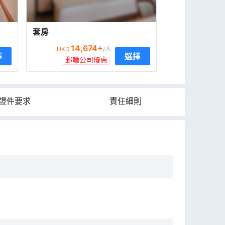
套房
14,674
+
HKD
/人
擇
選擇
郵輪公司優惠
證件要求
責任細則