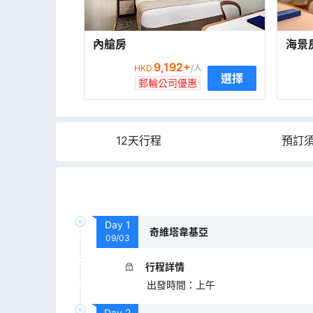
內艙房
海景
9,192
+
HKD
/人
選擇
郵輪公司優惠
12天行程
預訂
Day
1
奇維塔韋基亞
09/03
行程詳情
出發時間
：
上午
Day
2