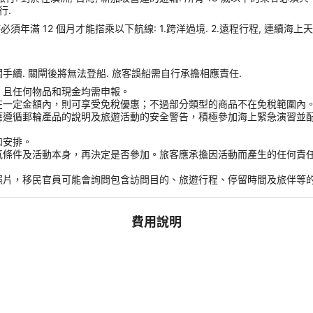
行.
須年滿 12 個月才能搭乘以下航線: 1.跨洋過境. 2.遠程行程, 連續海上天
續. 關閘後將無法登船. 旅客誤船需自行承擔相應責任.
，且任何物品和現金均需申報。
在一定金額內，則可享受免稅優惠；不過部分類型的商品不在免稅範圍內
應遵循郵輪產品的說明及旅遊活動的安全警告，積極參加海上緊急演習並
和安排。
氣條件及活動本身，再決定是否參加。旅客應承擔因活動而產生的任何責
。
照片，移民官員可能會詢問包含訪問目的、旅遊行程、停留時間及旅伴等
費用說明