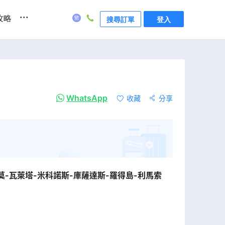
...
攻略
搜尋訂單
登入
WhatsApp
收藏
分享
莫-瓦萊塔-米科諾斯-庫薩達斯-羅得島-利馬索