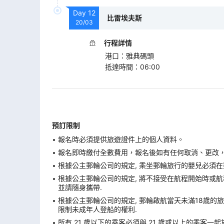
Day
12
比雷埃夫斯
20/03
行程詳情
港口
：
雅典碼頭
抵達時間
：
06:00
預訂限制
報名時必須提供旅遊證件上的個人資料。
報名即時繳付全數費用，報名後如有任何取消、更改，在
根據公主郵輪公司的規定, 乘坐郵輪旅行的嬰兒必須在
根據公主郵輪公司的規定, 將不接受在航程開始時或航程
並請隨身攜帶.
根據公主郵輪公司的規定, 郵輪啟航當天未滿18歲的旅
限制未成年人登船的權利.
所有 21 歲以下的乘客必須與 21 歲或以上的乘客一起