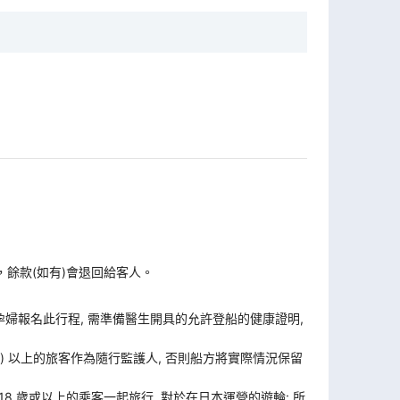
，餘款(如有)會退回給客人。
孕婦報名此行程, 需準備醫生開具的允許登船的健康證明,
歲) 以上的旅客作為隨行監護人, 否則船方將實際情況保留
 18 歲或以上的乘客一起旅行. 對於在日本運營的遊輪: 所