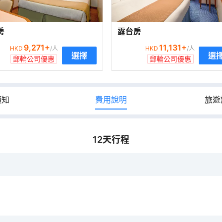
房
露台房
9,271
+
11,131
+
HKD
/人
HKD
/人
選擇
選
郵輪公司優惠
郵輪公司優惠
須知
費用說明
旅遊
12
天行程