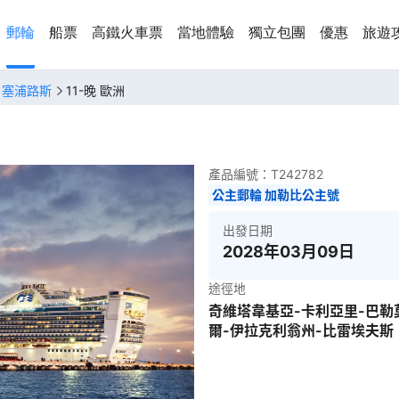
郵輪
船票
高鐵火車票
當地體驗
獨立包團
優惠
旅遊
、塞浦路斯
11-晚 歐洲
產品編號：
T242782
公主郵輪 加勒比公主號
出發日期
2028年03月09日
途徑地
奇維塔韋基亞-卡利亞里-巴勒
爾-伊拉克利翁州-比雷埃夫斯