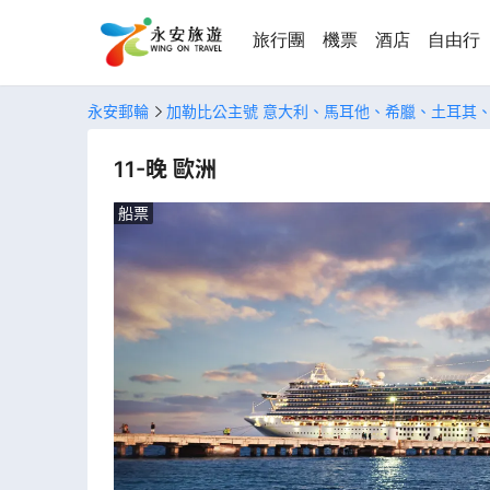
旅行團
機票
酒店
自由行
永安郵輪
加勒比公主號 意大利、馬耳他、希臘、土耳其
11-晚 歐洲
船票