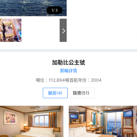
1
3
加勒比公主號
郵輪詳情
噸位：
112,894噸
首航年份：
2004
艙房(4)
娛樂(51)