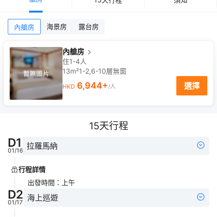
海景房
露台房
內艙房
內艙房
住1-4人
13m²
1-2,6-10
層
無窗
6,944
+
選擇
HKD
/人
15
天行程
D
1
拉羅馬納
01/16
行程詳情
出發時間
：
上午
D
2
海上巡遊
01/17