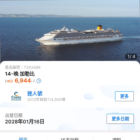
1/
4
產品編號：
T243489
14-晚 加勒比
6,944
HKD
/人
迷人號
更多
2012
年首航
114,500
噸
出發日期
更多日期
2028年01月16日
艙房
15天行程
須知