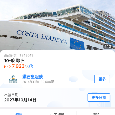
1/
3
產品編號：
T243643
10-晚 歐洲
7,923
HKD
/人
鑽石皇冠號
更多
2014
年首航
132,500
噸
出發日期
更多日期
2027年10月14日
艙房
11天行程
須知