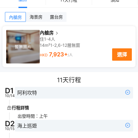
海景房
露台房
內艙房
內艙房
住1-4人
14m²
1-2,6-12
層
無窗
7,923
+
選擇
HKD
/人
11
天行程
D
1
阿利坎特
10/14
行程詳情
出發時間
：
上午
D
2
海上巡遊
10/15