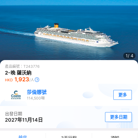
1/
4
產品編號：
T243776
2-晚 薩沃納
1,923
HKD
/人
莎倫娜號
更多
114,500
噸
出發日期
更多日期
2027年11月14日
艙房
3天行程
須知