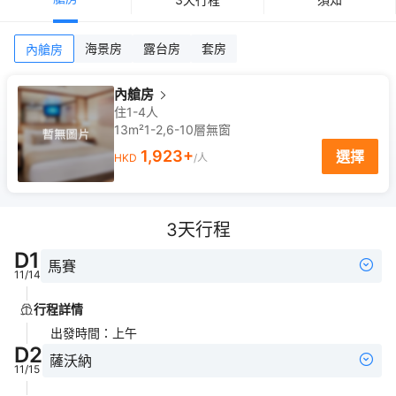
海景房
露台房
套房
內艙房
內艙房
住1-4人
13m²
1-2,6-10
層
無窗
1,923
+
選擇
HKD
/人
3
天行程
D
1
馬賽
11/14
行程詳情
出發時間
：
上午
D
2
薩沃納
11/15