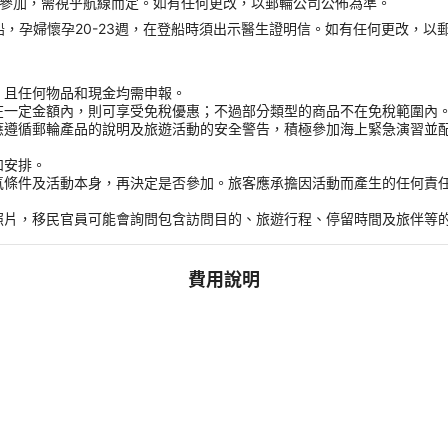
才能參加，需視乎航線而定。如有任何更改，以郵輪公司公佈為準。
受登船，孕婦懷孕20-23週，在登船時須出示醫生證明信。如有任何更改，以
，且任何物品和現金均需申報。
在一定金額內，則可享受免稅優惠；不過部分類型的商品不在免稅範圍內
應遵循郵輪產品的說明及旅遊活動的安全警告，積極參加海上緊急演習並
和安排。
氣條件及活動本身，再決定是否參加。旅客應承擔因活動而產生的任何責
。
照片，移民官員可能會詢問包含訪問目的、旅遊行程、停留時間及旅伴等
費用說明