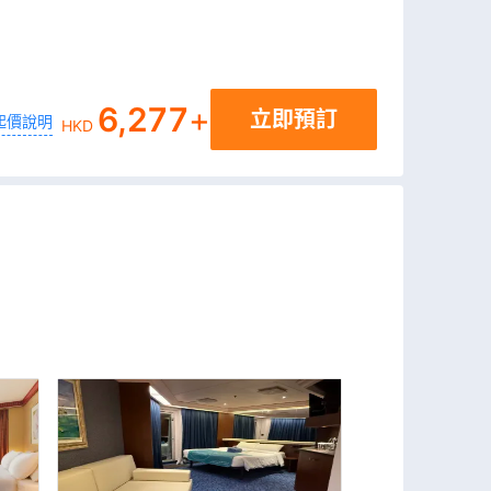
6,277
+
立即預訂
起價說明
HKD