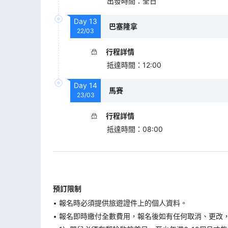
出發時間
：
全日
Day
13
巴塞隆拿
22/03
行程詳情
抵達時間
：
12:00
Day
14
馬賽
23/03
行程詳情
抵達時間
：
08:00
預訂限制
報名時必須提供旅遊證件上的個人資料。
報名即時繳付全數費用，報名後如有任何取消、更改，在