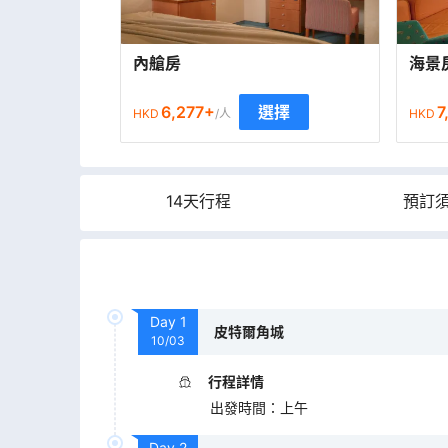
內艙房
海景
6,277
+
7
選擇
HKD
/人
HKD
14天行程
預訂
Day
1
皮特爾角城
10/03
行程詳情
出發時間
：
上午
Day
2