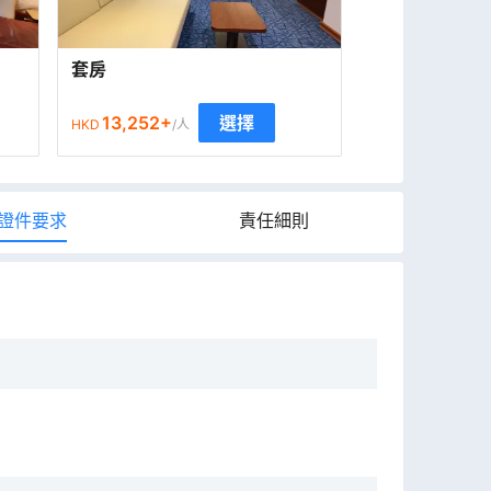
套房
13,252
+
選擇
HKD
/人
證件要求
責任細則