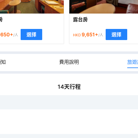
房
露台房
,650
+
9,651
+
選擇
選擇
/人
HKD
/人
須知
費用說明
旅遊
14
天行程