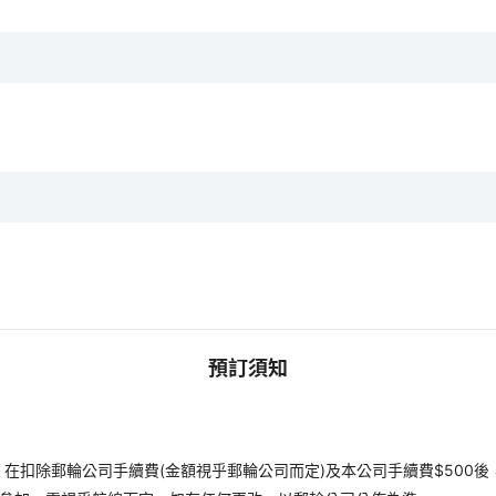
預訂須知
扣除郵輪公司手續費(金額視乎郵輪公司而定)及本公司手續費$500後