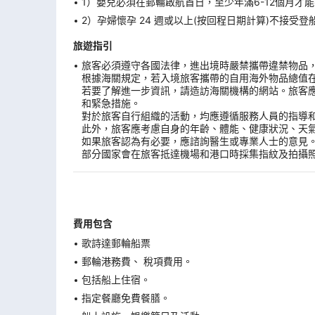
1）嬰兒必須在郵輪啟航首日，至少年滿6-12個月
2）孕婦懷孕 24 週或以上(按回程日期計算)不接
旅遊指引
旅客必須遵守各國法律，進出境時嚴禁攜帶違禁物品
根據海關規定，若入境旅客攜帶的自用海外物品總值
若要了解進一步資訊，請造訪海關機構的網站。旅客
和緊急措施。
對於旅客自行組織的活動，均應遵循服務人員的指導
此外，旅客應考慮自身的年齡、體能、健康狀況、天
如果旅客認為有必要，應諮詢醫生或專業人士的意見
部分國家會在旅客抵達機場和港口時採集指紋及拍攝
費用包含
歌詩達郵輪船票
郵輪港務費、 稅項費用。
包括船上住宿。
指定餐廳免費餐膳。