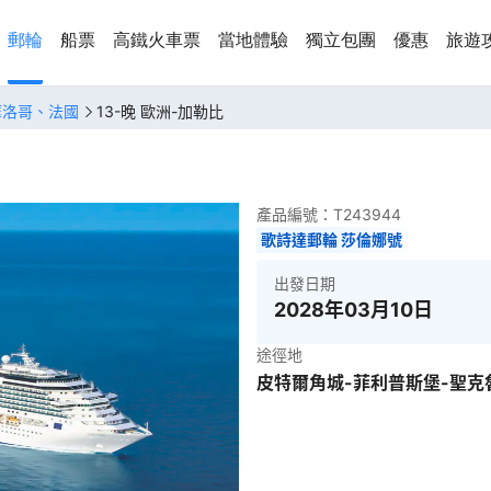
郵輪
船票
高鐵火車票
當地體驗
獨立包團
優惠
旅遊
摩洛哥、法國
13-晚 歐洲-加勒比
產品編號：
T243944
歌詩達郵輪 莎倫娜號
出發日期
2028年03月10日
途徑地
皮特爾角城-菲利普斯堡-聖克