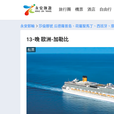
旅行團
機票
酒店
自由行
永安郵輪
莎倫娜號 瓜德羅普島、荷屬聖馬丁、西班牙、
13-晚 歐洲-加勒比
船票