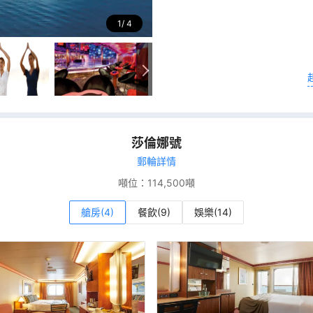
1
4
莎倫娜號
郵輪詳情
噸位：
114,500噸
艙房(4)
餐飲(9)
娛樂(14)