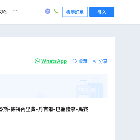
...
攻略
搜尋訂單
登入
WhatsApp
收藏
分享
魯斯-德特內里費-丹吉爾-巴塞隆拿-馬賽