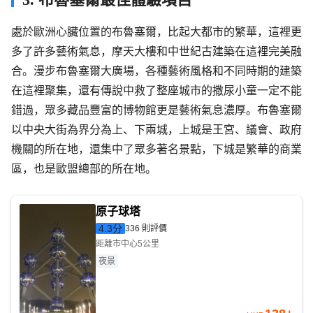
處於歐洲心臟位置的布魯塞爾，比起大都市的繁華，這裡更
多了許多藝術氣息，摩天大樓和中世紀古建築在這裡完美融
合。漫步布魯塞爾大廣場，各種藝術風格和不同時期的建築
在這裡聚集，還有傳說中救了整座城市的撒尿小童一定不能
錯過，眾多藏品豐富的博物館更是藝術氣息濃厚。布魯塞爾
以中央大街為界分為上、下兩城，上城是王宮、議會、政府
機關的所在地，還集中了眾多著名景點，下城是繁華的商業
區，也是歐盟總部的所在地。
原子球塔
4.3
分
336 則評價
距離市中心5公里
夜景