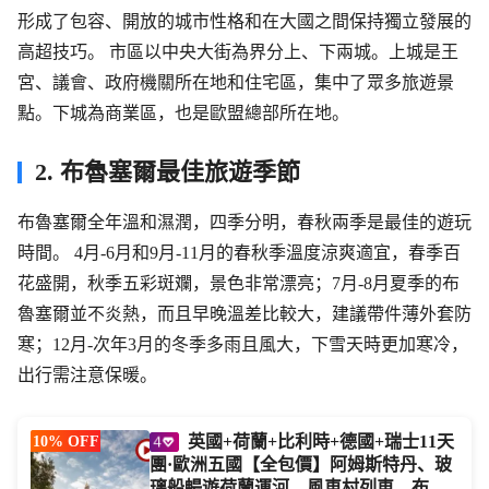
形成了包容、開放的城市性格和在大國之間保持獨立發展的
高超技巧。 市區以中央大街為界分上、下兩城。上城是王
宮、議會、政府機關所在地和住宅區，集中了眾多旅遊景
點。下城為商業區，也是歐盟總部所在地。
2. 布魯塞爾最佳旅遊季節
布魯塞爾全年溫和濕潤，四季分明，春秋兩季是最佳的遊玩
時間。 4月-6月和9月-11月的春秋季溫度涼爽適宜，春季百
花盛開，秋季五彩斑斕，景色非常漂亮；7月-8月夏季的布
魯塞爾並不炎熱，而且早晚溫差比較大，建議帶件薄外套防
寒；12月-次年3月的冬季多雨且風大，下雪天時更加寒冷，
出行需注意保暖。
英國+荷蘭+比利時+德國+瑞士11天
10% OFF
團·歐洲五國【全包價】阿姆斯特丹、玻
璃船暢遊荷蘭運河、風車村列車、布魯