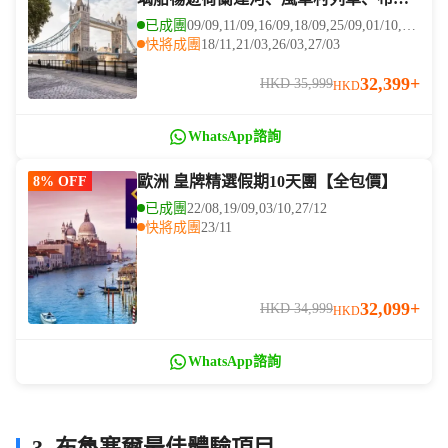
塞爾、小英雄雕像、科隆、法蘭克福
已成團
09/09,11/09,16/09,18/09,25/09,01/10,04/10,14/10,25/10,04/11,02/12
(LEWWL11N)
快將成團
18/11,21/03,26/03,27/03
32,399+
HKD 35,999
HKD
WhatsApp諮詢
歐洲 皇牌精選假期10天團【全包價】
8% OFF
已成團
22/08,19/09,03/10,27/12
快將成團
23/11
32,099+
HKD 34,999
HKD
WhatsApp諮詢
3. 布魯塞爾最佳體驗項目