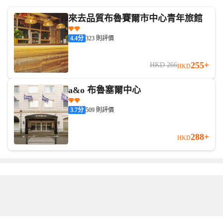
來去品質布魯賽爾市中心青年旅館
4.4
分
323 則評價
255+
HKD 266
HKD
a&o 布魯塞爾中心
3.7
分
509 則評價
288+
HKD