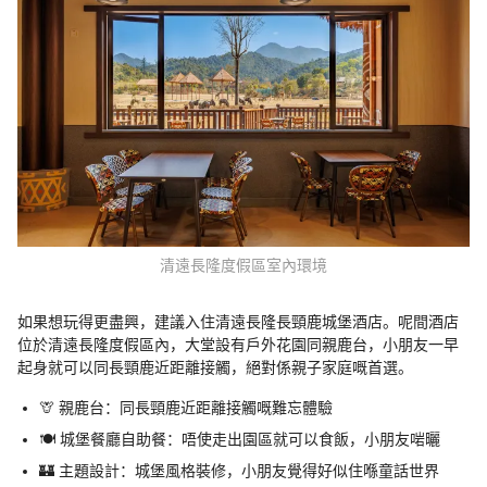
清遠長隆度假區室內環境
如果想玩得更盡興，建議入住清遠長隆長頸鹿城堡酒店。呢間酒店
位於清遠長隆度假區內，大堂設有戶外花園同親鹿台，小朋友一早
起身就可以同長頸鹿近距離接觸，絕對係親子家庭嘅首選。
🦒 親鹿台：同長頸鹿近距離接觸嘅難忘體驗
🍽️ 城堡餐廳自助餐：唔使走出園區就可以食飯，小朋友啱曬
🏰 主題設計：城堡風格裝修，小朋友覺得好似住喺童話世界