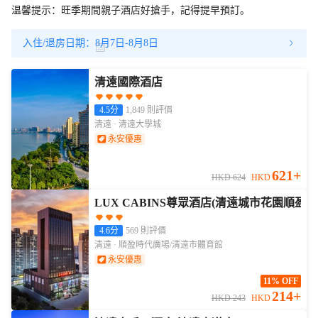
温馨提示：旺季期間親子酒店好搶手，記得提早預訂。
入住/退房日期：
8月7日-8月8日
-
清遠國際酒店
4.5分
1,849 則評價
清遠 · 清遠大學城
永安優惠
621+
HKD 624
HKD
LUX CABINS尊眾酒店(清遠城市花園順盈
4.6分
569 則評價
清遠 · 順盈時代廣場/清遠市體育館
永安優惠
11% OFF
214+
HKD 243
HKD