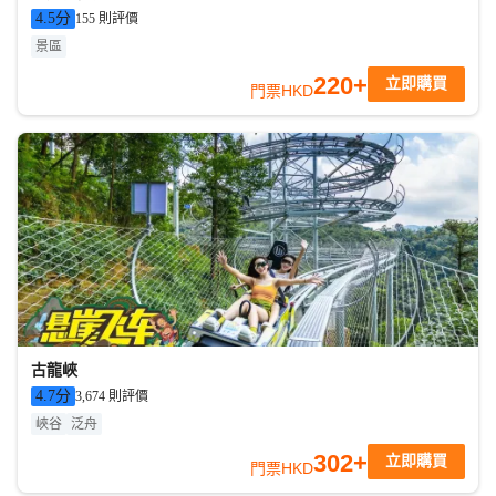
4.5
分
155 則評價
景區
220+
立即購買
門票
HKD
古龍峽
4.7
分
3,674 則評價
峽谷
泛舟
302+
立即購買
門票
HKD