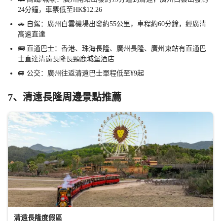
24分鐘，車票低至HK$12.26
🚗 自駕：廣州白雲機場出發約55公里，車程約60分鐘，經廣清
高速直達
🚌 直通巴士：香港、珠海長隆、廣州長隆、廣州東站有直通巴
士直達清遠長隆長頸鹿城堡酒店
🚐 公交：廣州往返清遠巴士單程低至¥9起
7、清遠長隆周邊景點推薦
清遠長隆度假區