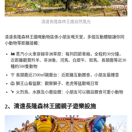
清遠長隆森林王國自然風光
清遠長隆森林王國嘅動物區係小朋友嘅天堂，多個互動體驗讓你同
小動物零距離接觸：
🚂 蒸汽小火車穿越非洲草原：每列四節車廂，全程約30分鐘，
近距離觀賞羚羊、非洲象、河馬、白犀牛、斑馬、長頸鹿等近30
種約500隻動物
🦒 長頸鹿近2500㎡親鹿台：近距離互動餵食，小朋友最鍾意
🦁 獅王山看猛獸：觀察獅子、老虎等猛獸嘅日常
🦩 火烈鳥、水豚及小鹿投餵：小朋友可以親自餵食可愛小動物
2、清遠長隆森林王國親子遊樂設施