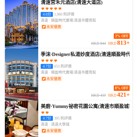
清遠宮禾元酒店(清遠大道店)
4.6分
1,960 則評價
清遠 · 順盈時代廣場/清遠市體育館
永安優惠
3% OFF
813+
HKD 844
HKD
季沫·Designer私湯妙度酒店(清遠順盈時代
4.7分
653 則評價
清遠 · 順盈時代廣場/清遠市體育館
永安優惠
8% OFF
421+
HKD 459
HKD
美廚·Yummy祕密花園公寓(清遠市順盈城市
4.7分
395 則評價
清遠 · 清遠大學城
永安優惠