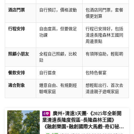
酒店門票
自行預訂，價格波動
包酒店同門票，套餐
價更划算
行程安排
自由度高，但要做足
行程已安排好，包括
功課
清遠長隆森林王國同
周邊景點
照顧小朋友
全程自己照顧，比較
有領隊協助，輕鬆啲
攰
餐飲安排
自行揾食
包特色餐宴
適合對象
鍾意自由、有規劃經
想輕鬆出行、首次去
驗嘅家庭
清遠親子遊嘅家庭
廣州+清遠3天團·《2025年全新開
業清遠長隆度假區~長隆森林王國》
《融創樂園+融創國際大馬戲~奇幻祕
境》