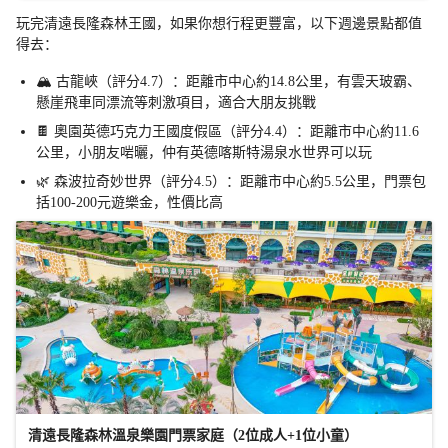
玩完清遠長隆森林王國，如果你想行程更豐富，以下週邊景點都值
得去：
🏔️ 古龍峽（評分4.7）：距離市中心約14.8公里，有雲天玻霸、
懸崖飛車同漂流等刺激項目，適合大朋友挑戰
🍫 奧園英德巧克力王國度假區（評分4.4）：距離市中心約11.6
公里，小朋友啱曬，仲有英德喀斯特湯泉水世界可以玩
🌿 森波拉奇妙世界（評分4.5）：距離市中心約5.5公里，門票包
括100-200元遊樂金，性價比高
清遠長隆森林溫泉樂園門票家庭（2位成人+1位小童）