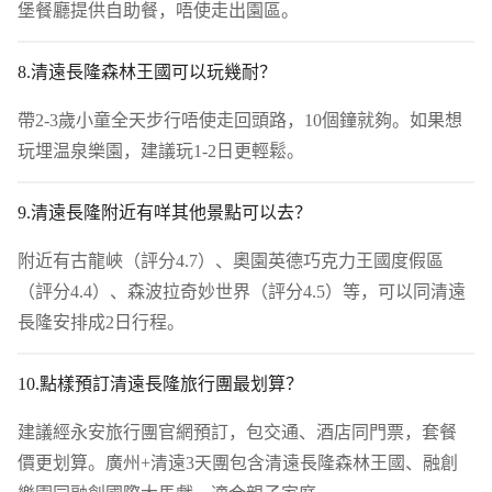
堡餐廳提供自助餐，唔使走出園區。
8.清遠長隆森林王國可以玩幾耐？
帶2-3歲小童全天步行唔使走回頭路，10個鐘就夠。如果想
玩埋温泉樂園，建議玩1-2日更輕鬆。
9.清遠長隆附近有咩其他景點可以去？
附近有古龍峽（評分4.7）、奧園英德巧克力王國度假區
（評分4.4）、森波拉奇妙世界（評分4.5）等，可以同清遠
長隆安排成2日行程。
10.點樣預訂清遠長隆旅行團最划算？
建議經永安旅行團官網預訂，包交通、酒店同門票，套餐
價更划算。廣州+清遠3天團包含清遠長隆森林王國、融創