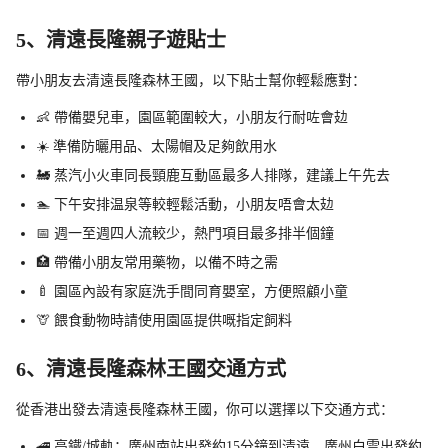
5、清遠長隆親子遊貼士
帶小朋友去清遠長隆森林王國，以下貼士幫你輕鬆應對：
👶 帶備嬰兒車，園區範圍較大，小朋友行耐咗會攰
☀️ 準備防曬用品、太陽帽及足夠飲用水
🚂 蒸汽小火車同長頸鹿互動區最多人排隊，建議上午先去
🏊 下午安排温泉等較輕鬆活動，小朋友唔會太攰
📅 週一至週四人流較少，熱門項目最多排半個鐘
🏥 帶備小朋友常用藥物，以備不時之需
🍼 園區內設有家庭洗手間同育嬰室，方便照顧小童
🦒 餵食動物時請使用園區提供嘅指定飼料
6、清遠長隆森林王國交通方式
從香港出發去清遠長隆森林王國，你可以選擇以下交通方式：
🚄 高鐵/城軌：廣州南站出發約15分鐘到清遠，廣州白雲出發約