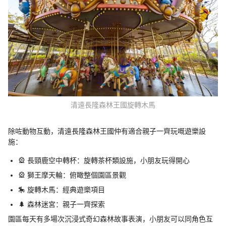
清遠長隆森林王國旋轉木馬
除咗動物互動，清遠長隆森林王國仲有適合親子一齊玩嘅遊樂設
施：
🎡 長頸鹿空中轉杯：旋轉茶杯類設施，小朋友玩得開心
🎡 獅王摩天輪：俯瞰整個園區景觀
🎠 旋轉木馬：經典遊樂項目
🌲 森林迷宮：親子一齊探索
園區每天有多場次沉浸式奇幻森林故事表演，小朋友可以同角色互