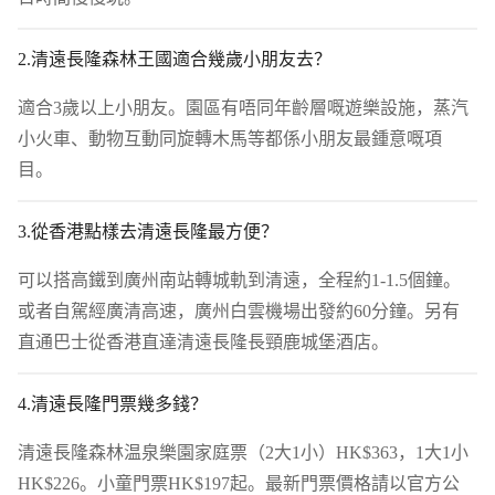
2.清遠長隆森林王國適合幾歲小朋友去？
適合3歲以上小朋友。園區有唔同年齡層嘅遊樂設施，蒸汽
小火車、動物互動同旋轉木馬等都係小朋友最鍾意嘅項
目。
3.從香港點樣去清遠長隆最方便？
可以搭高鐵到廣州南站轉城軌到清遠，全程約1-1.5個鐘。
或者自駕經廣清高速，廣州白雲機場出發約60分鐘。另有
直通巴士從香港直達清遠長隆長頸鹿城堡酒店。
4.清遠長隆門票幾多錢？
清遠長隆森林温泉樂園家庭票（2大1小）HK$363，1大1小
HK$226。小童門票HK$197起。最新門票價格請以官方公