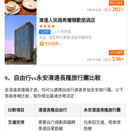
9% OFF
202+
HKD 224
HKD
清遠人民路希爾頓歡朋酒店
4.8分
3,376 則評價
清遠 · 順盈時代廣場/清遠市體育館
今日低價
5% OFF
536+
HKD 562
HKD
9、自由行vs永安清遠長隆旅行團比較
去清遠長隆親子遊，你可以選擇自由行或者參加永安旅行團。以下
係兩者嘅比較，幫你做出最適合嘅決定：
比較項目
清遠長隆自由行
永安清遠長隆旅行團
交通安排
需要自行規劃高鐵轉
包來回交通，唔使煩
乘或自駕路線
路線