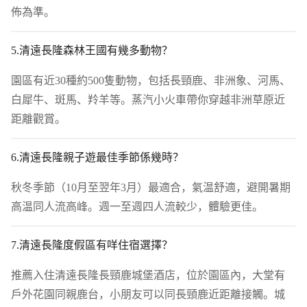
佈為準。
5.清遠長隆森林王國有幾多動物？
園區有近30種約500隻動物，包括長頸鹿、非洲象、河馬、
白犀牛、斑馬、羚羊等。蒸汽小火車帶你穿越非洲草原近
距離觀賞。
6.清遠長隆親子遊最佳季節係幾時？
秋冬季節（10月至翌年3月）最適合，氣温舒適，避開暑期
高温同人流高峰。週一至週四人流較少，體驗更佳。
7.清遠長隆度假區有咩住宿選擇？
推薦入住清遠長隆長頸鹿城堡酒店，位於園區內，大堂有
戶外花園同親鹿台，小朋友可以同長頸鹿近距離接觸。城