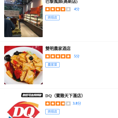
巴黎風諦(高新店)
4
分
烘焙店
雙明農家酒店
5
分
農家菜
DQ（寶雞天下滙店）
3.8
分
烘焙店