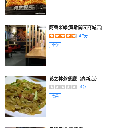
阿香米線(寶雞開元商城店)
4.7
分
小食
花之林茶餐廳（高新店）
0
分
粵菜