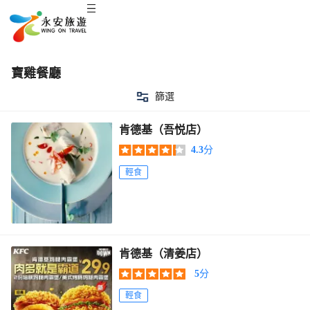
寶雞餐廳
篩選
肯德基（吾悦店）
4.3
分
輕食
肯德基（清姜店）
5
分
輕食