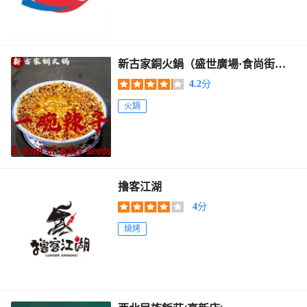
新古家銅火鍋（盛世廣場·食尚街
店）
4.2
分
火鍋
擼客江湖
4
分
燒烤