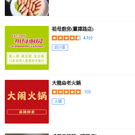
祖母廚房(薑譚路店)
4.5
分
四川菜
大龍焱老火鍋
5
分
火鍋