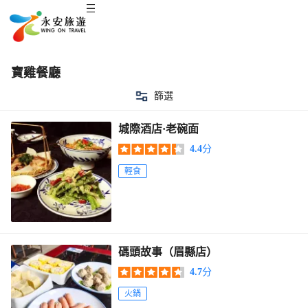
寶雞餐廳
篩選
城際酒店·老碗面
4.4
分
輕食
碼頭故事（眉縣店）
4.7
分
火鍋