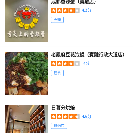
成都香辣蟹（寶雞店）
4.2
分
火鍋
老鳳府豆花泡饃（寶雞行政大道店）
4
分
輕食
日暮分烘焙
4.6
分
烘焙店