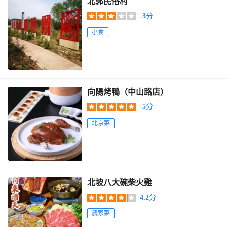
北郭民俗村
3
分
小食
向陽烤鴨（中山路店）
5
分
北京菜
北坡八大碗柴火雞
4.2
分
農家菜