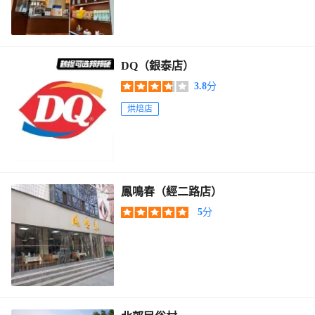
DQ（銀泰店）
3.8
分
烘焙店
鳳鳴春（經二路店）
5
分