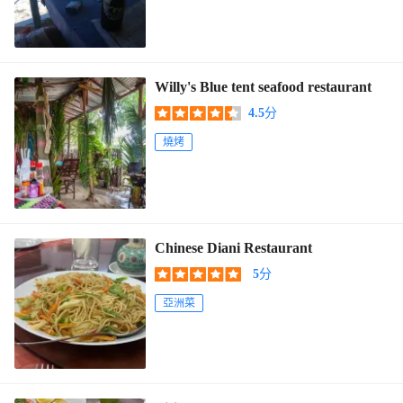
Willy's Blue tent seafood restaurant
4.5
分
燒烤
Chinese Diani Restaurant
5
分
亞洲菜