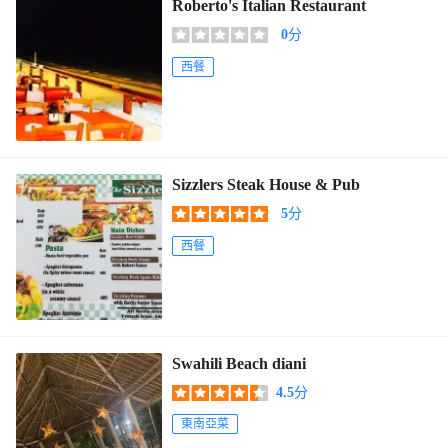
Roberto's Italian Restaurant
0
分
西餐
Sizzlers Steak House & Pub
5
分
西餐
Swahili Beach diani
4.5
分
東南亞菜