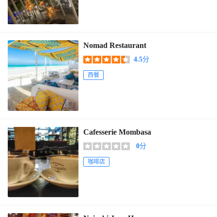
Nomad Restaurant
4.5
分
西餐
Cafesserie Mombasa
0
分
咖啡店