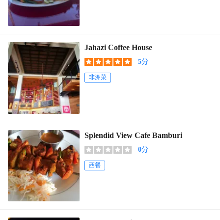
Jahazi Coffee House
5
分
非洲菜
Splendid View Cafe Bamburi
0
分
西餐