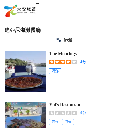
迪亞尼海灘餐廳
篩選
The Moorings
4
分
海鮮
Yul's Restaurant
0
分
西餐
海景