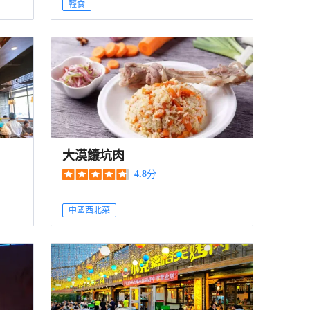
輕食
大漠饢坑肉
4.8
分
中國西北菜