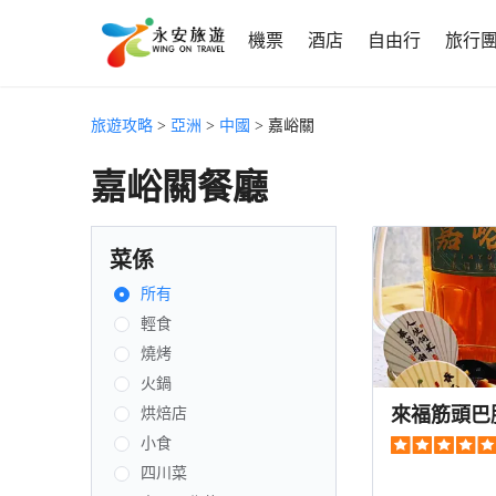
機票
酒店
自由行
旅行
旅遊攻略
>
亞洲
>
中國
> 嘉峪關
嘉峪關餐廳
菜係
所有
輕食
燒烤
火鍋
來福筋頭巴
烘焙店
小食
四川菜