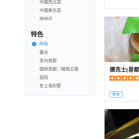
中國西北菜
中國東北菜
咖啡店
自助餐
特色
新疆菜
西餐
所有
海鮮
露台
酒吧／小餐館
室內景觀
德克士(易都
創新菜式
園林景觀／植物主題
湖南菜
庭院
粵菜
老上海別墅
北京菜
輕食
日本菜
茶館／茶室
韓國菜
雲南菜
清真