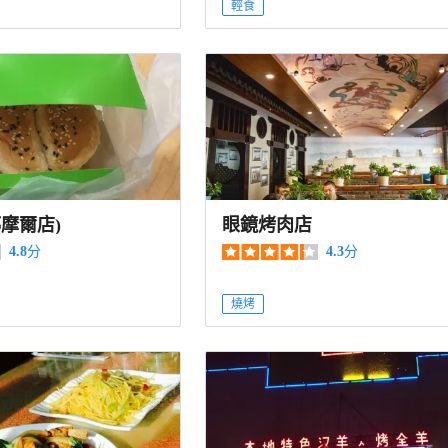
輕食
摩爾店)
眼鏡烤肉店
4.8
分
4.3
分
燒烤