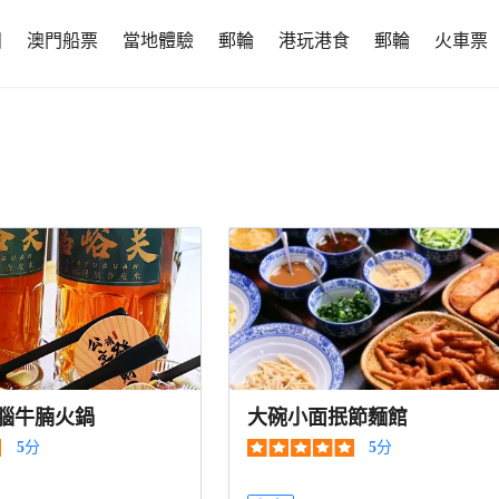
團
澳門船票
當地體驗
郵輪
港玩港食
郵輪
火車票
腦牛腩火鍋
大碗小面抿節麵館
5
分
5
分