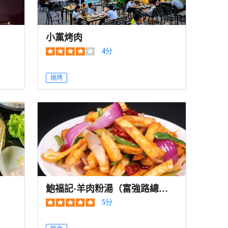
小黨烤肉
4
分
燒烤
鮑福記·羊肉粉湯（富強路總
店）
5
分