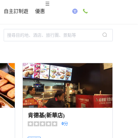
自主訂制遊
優惠
肯德基(新華店)
0
分