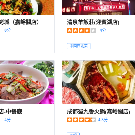
烤城（嘉峪關店）
清泉羊飯莊(迎賓湖店)
0
分
4
分
中國西北菜
店-中餐廳
成都蜀九香火鍋(嘉峪關店)
4
分
4.3
分