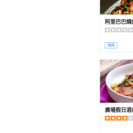
阿里巴巴燒
燒烤
廣場假日酒