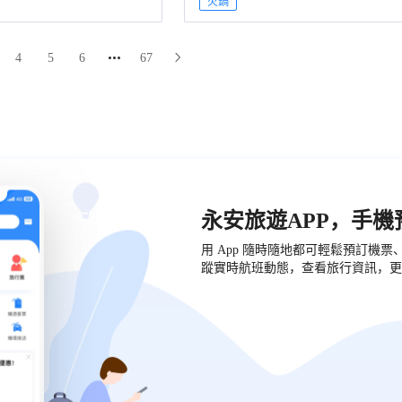
火鍋
4
5
6
67
永安旅遊APP，手
用 App 隨時隨地都可輕鬆預訂機
蹤實時航班動態，查看旅行資訊，更