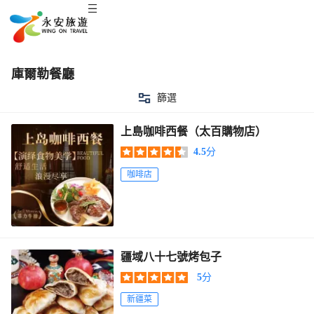
庫爾勒餐廳
篩選
上島咖啡西餐（太百購物店）
4.5
分
咖啡店
疆域八十七號烤包子
5
分
新疆菜