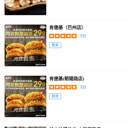
肯德基（巴州店）
5
分
輕食
肯德基(朝陽路店)
5
分
輕食