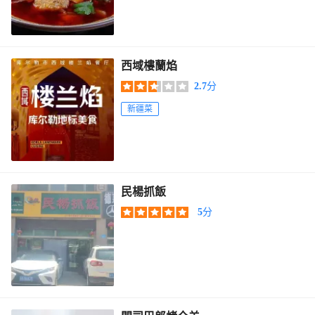
西域樓蘭焰
2.7
分
新疆菜
民楊抓飯
5
分