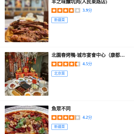
羊之味饢坑肉(人民東路店)
3.9
分
新疆菜
北園春烤鴨·城市宴會中心（康都世
紀花園店）
4.5
分
北京菜
魚眾不同
4.2
分
新疆菜