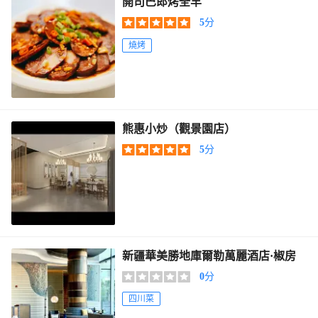
開司巴郎烤全羊
5
分
燒烤
熊惠小炒（觀景園店）
5
分
新疆華美勝地庫爾勒萬麗酒店·椒房
0
分
四川菜