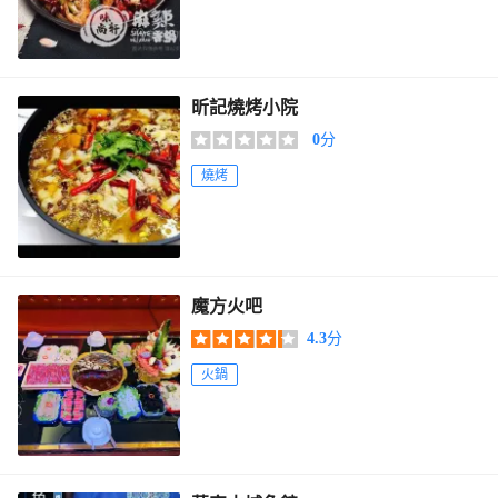
昕記燒烤小院
0
分
燒烤
魔方火吧
4.3
分
火鍋