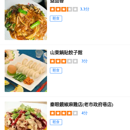
益品香
3.3
分
輕食
山東鍋貼餃子館
3
分
輕食
秦眼鏡椒麻雞店(老市政府巷店)
4
分
輕食