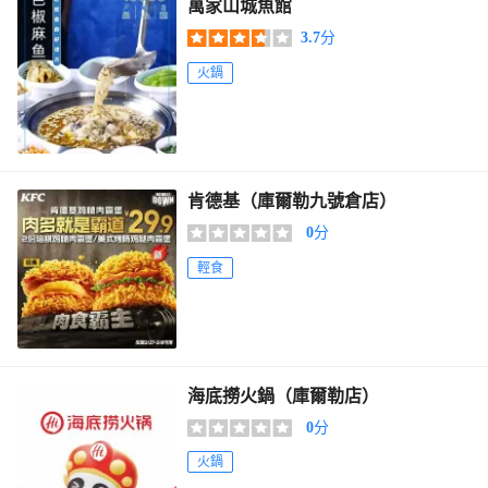
萬家山城魚館
3.7
分
火鍋
肯德基（庫爾勒九號倉店）
0
分
輕食
海底撈火鍋（庫爾勒店）
0
分
火鍋