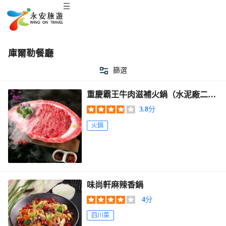
庫爾勒餐廳
篩選
重慶霸王牛肉滋補火鍋（水泥廠二分
店）
3.8
分
火鍋
味尚軒麻辣香鍋
4
分
四川菜