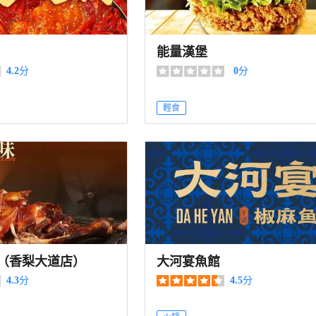
能量漢堡
4.2
分
0
分
輕食
（香梨大道店）
大河宴魚館
4.3
分
4.5
分