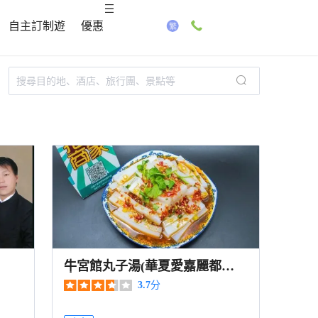
自主訂制遊
優惠
）
牛宮館丸子湯(華夏愛嘉麗都
店)
3.7
分