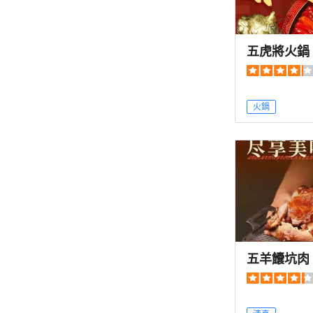
五虎將火鍋
火鍋
五羊饢坑肉