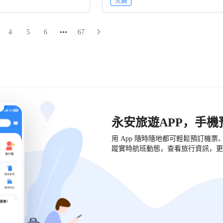
火鍋
4
5
6
67
永安旅遊APP，手
用 App 隨時隨地都可輕鬆預訂機
蹤實時航班動態，查看旅行資訊，更