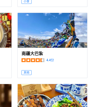
小食
南疆大巴紮
4.4
分
其他