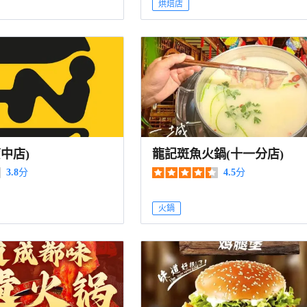
烘焙店
中店)
龍記斑魚火鍋(十一分店)
3.8
分
4.5
分
火鍋