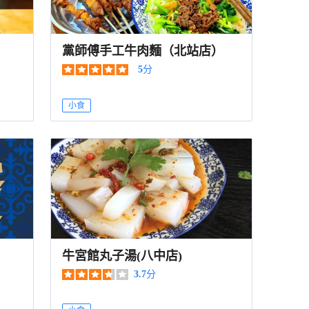
黨師傅手工牛肉麵（北站店）
5
分
小食
牛宮館丸子湯(八中店)
3.7
分