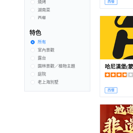
燒烤
西餐
湖南菜
西餐
自助餐
特色
農家菜
中國東北菜
所有
韓國菜
室內景觀
咖啡店
露台
哈尼漢堡(蒙
清真
園林景觀／植物主題
海鮮
庭院
北京菜
老上海別墅
日本菜
西餐
創新菜式