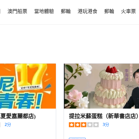
團
澳門船票
當地體驗
郵輪
港玩港食
郵輪
火車票
華夏愛嘉麗都店)
提拉米蘇蛋糕（新華書店店
2
分
3
分