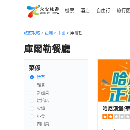
機票
酒店
自由行
旅行
旅遊攻略
>
亞洲
>
中國
> 庫爾勒
庫爾勒餐廳
菜係
所有
輕食
新疆菜
烘焙店
哈尼漢堡(
火鍋
小食
四川菜