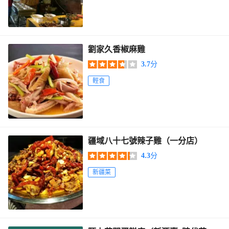
劉家久香椒麻雞
3.7
分
輕食
疆域八十七號辣子雞（一分店）
4.3
分
新疆菜