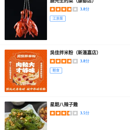
鹿先生的菜（康都店）
3.8
分
江浙菜
吳佳拌米粉（新滙嘉店）
3.8
分
輕食
星期八辣子雞
3.5
分