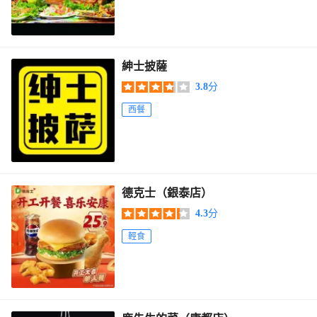
紳士披薩
3.8
分
西餐
德克士（銀泰店）
4.3
分
輕食