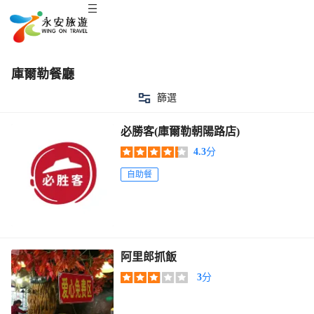
庫爾勒餐廳
篩選
必勝客(庫爾勒朝陽路店)
4.3
分
自助餐
阿里郎抓飯
3
分