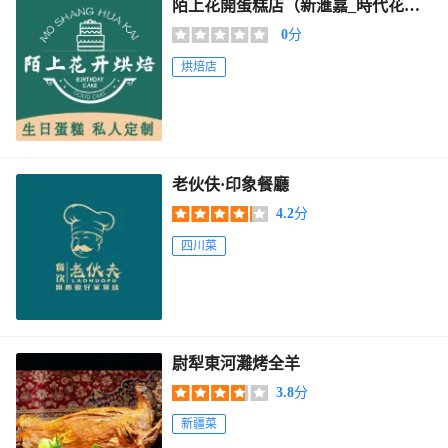
陌上花開蛋糕店（新滙嘉_時代花園
店）
0
分
烘焙店
老伙伕·印象餐廳
4.2
分
四川菜
尉犁東河灘烤全羊
3.8
分
新疆菜