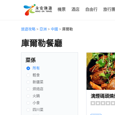
機票
酒店
自由行
旅行
旅遊攻略
>
亞洲
>
中國
> 庫爾勒
庫爾勒餐廳
菜係
所有
輕食
新疆菜
烘焙店
漓煙碼頭燒
火鍋
小食
四川菜