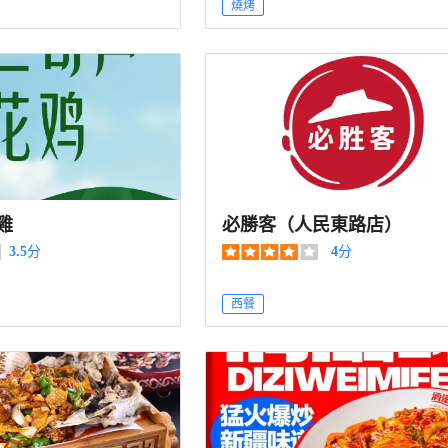
燒烤
雞
必勝客（人民東路店）
3.5
分
4
分
西餐