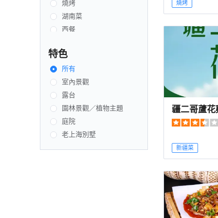
燒烤
燒烤
湖南菜
西餐
自助餐
特色
農家菜
中國東北菜
所有
韓國菜
室內景觀
咖啡店
露台
疆二哥蘆花
清真
園林景觀／植物主題
海鮮
庭院
北京菜
老上海別墅
日本菜
新疆菜
創新菜式