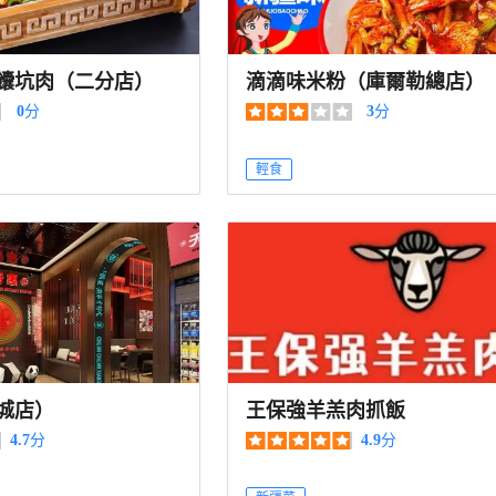
饢坑肉（二分店）
滴滴味米粉（庫爾勒總店）
0
分
3
分
輕食
城店）
王保強羊羔肉抓飯
4.7
分
4.9
分