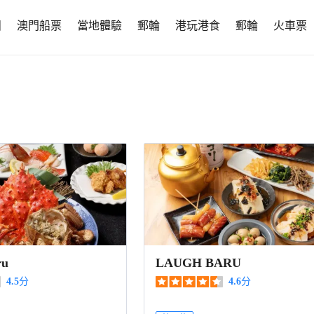
團
澳門船票
當地體驗
郵輪
港玩港食
郵輪
火車票
ru
LAUGH BARU
4.5
分
4.6
分