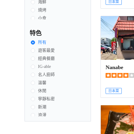
海鮮
日本菜
燒烤
小食
輕食
特色
東南亞菜
韓國菜
所有
自助餐
遊客最愛
創新菜式
經典餐廳
Nanabe
火鍋
IG-able
融合菜
名人廚師
四川菜
溫馨
素食
休閒
日本菜
拉丁美洲菜
寧靜私密
茶館／茶室
新潮
台灣菜
浪漫