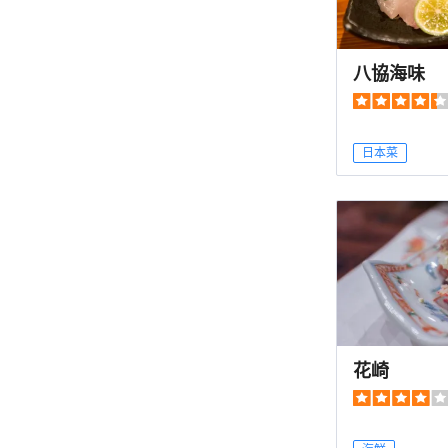
八協海味
日本菜
花崎