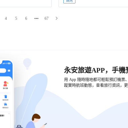
燒烤
4
5
6
67
永安旅遊APP，手
用 App 隨時隨地都可輕鬆預訂機
蹤實時航班動態，查看旅行資訊，更