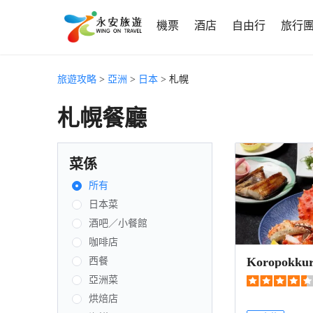
機票
酒店
自由行
旅行
旅遊攻略
>
亞洲
>
日本
> 札幌
札幌餐廳
菜係
所有
日本菜
酒吧／小餐館
咖啡店
Koropokku
西餐
亞洲菜
烘焙店