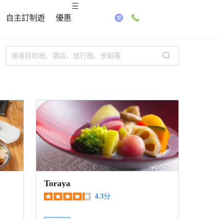
自主訂制遊
優惠
Toraya
4.3
分