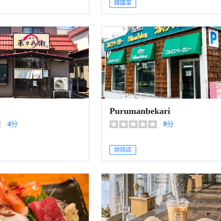
韓國菜
Purumanbekari
4
分
0
分
烘焙店