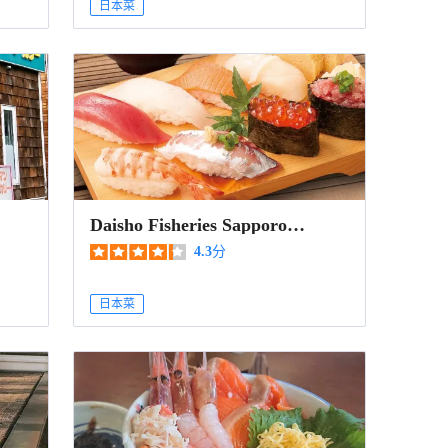
日本菜
Daisho Fisheries Sapporo
Yomiuri Hokkaido Bldg
4.3
分
日本菜