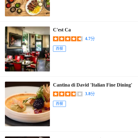
C'est Ca
4.7
分
西餐
Cantina di David 'Italian Fine Dining'
3.8
分
西餐