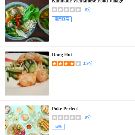
Kimmade Vietnamese Food Village
0
分
東南亞菜
Dong Hui
3.9
分
Poke Perfect
0
分
海鮮