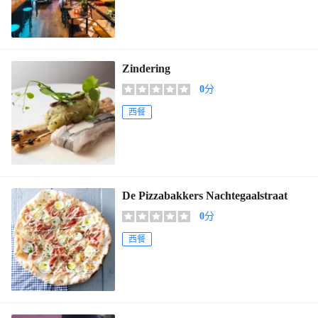
Zindering
0
分
西餐
De Pizzabakkers Nachtegaalstraat
0
分
西餐