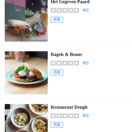
Het Gegeven Paard
0
分
西餐
Bagels & Beans
0
分
西餐
Restaurant Dengh
0
分
西餐