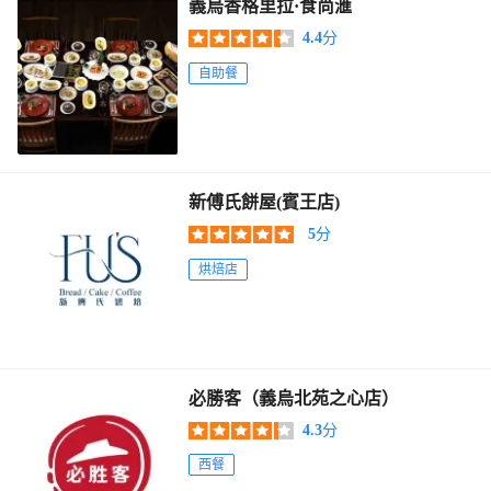
義烏香格里拉·食尚滙
4.4
分
自助餐
新傅氏餅屋(賓王店)
5
分
烘焙店
必勝客（義烏北苑之心店）
4.3
分
西餐