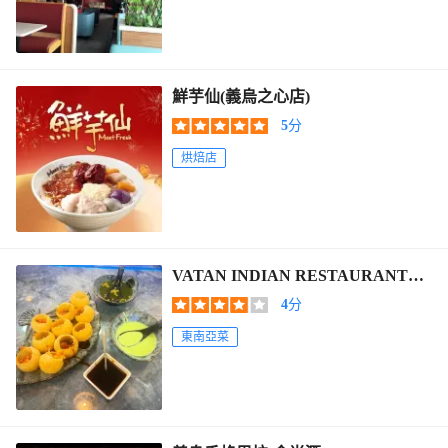
鮮芋仙(義烏之心店)
5
分
烘焙店
VATAN INDIAN RESTAURANT米
特印度餐廳（城北路店）
4
分
東南亞菜