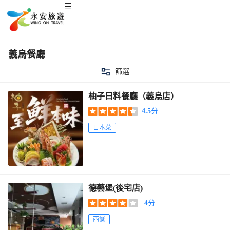
義烏餐廳
篩選
柚子日料餐廳（義烏店）
4.5
分
日本菜
德藝堡(後宅店)
4
分
西餐