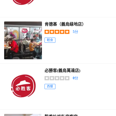
肯德基（義烏綠地店）
5
分
輕食
必勝客(義烏萬達店)
0
分
西餐