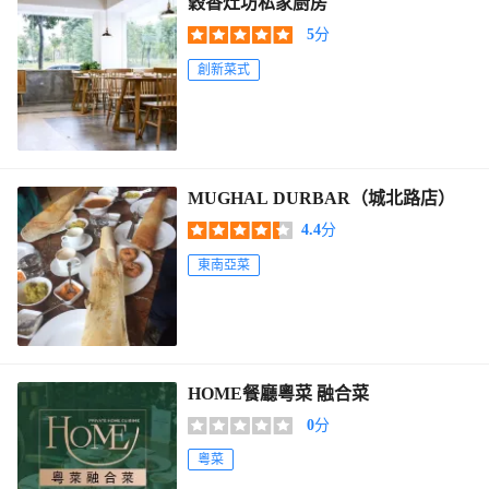
穀香灶坊私家廚房
5
分
創新菜式
MUGHAL DURBAR（城北路店）
4.4
分
東南亞菜
HOME餐廳粵菜 融合菜
0
分
粵菜