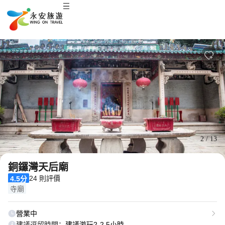
2
/
13
銅鑼灣天后廟
24 則評價
4.5分
寺廟
營業中
建議逗留時間：
建議游玩2-2.5小時