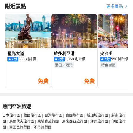
附近景點
更多景點
星光大道
維多利亞港
尖沙咀
4.7
分
288 則評價
4.7
分
1,368 則評價
4.7
分
550 則評價
港口／港灣
特色街區
免费
免费
熱門亞洲旅遊
日本旅行團
|
韓國旅行團
|
台灣旅行團
|
泰國旅行團
|
新加坡旅行團
|
越南旅行
團
|
馬爾代夫旅行團
|
柬埔寨旅行團
|
馬來西亞旅行團
|
沙巴旅行團
|
印尼旅行
團
|
富國島旅行團
|
不丹旅行團