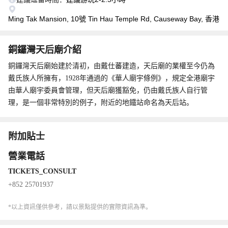
Ming Tak Mansion, 10號 Tin Hau Temple Rd, Causeway Bay, 香港
銅鑼灣天后廟介紹
銅鑼灣天后廟始建於清初，由戴仕蕃建造，天后廟的業權至今仍為
戴氏族人所擁有，1928年通過的《華人廟宇條例》，規定全港廟宇
由華人廟宇委員會管理，但天后廟獲豁免，仍由戴氏族人自行管
理，是一個非常特別的例子，附近的地鐵站命名為天后站。
附加貼士
營業電話
TICKETS_CONSULT
+852 25701937
*以上資訊僅供參考，請以景點提供的實際資訊為準。