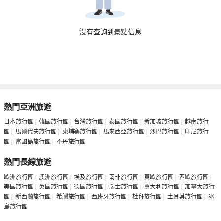
沒有查詢到景點信息
熱門亞洲旅遊
日本旅行團
|
韓國旅行團
|
台灣旅行團
|
泰國旅行團
|
新加坡旅行團
|
越南旅行
團
|
馬爾代夫旅行團
|
柬埔寨旅行團
|
馬來西亞旅行團
|
沙巴旅行團
|
印尼旅行
團
|
富國島旅行團
|
不丹旅行團
熱門長線旅遊
歐洲旅行團
|
澳洲旅行團
|
埃及旅行團
|
南非旅行團
|
東歐旅行團
|
西歐旅行團
|
美國旅行團
|
英國旅行團
|
德國旅行團
|
瑞士旅行團
|
意大利旅行團
|
加拿大旅行
團
|
新西蘭旅行團
|
希臘旅行團
|
西班牙旅行團
|
杜拜旅行團
|
土耳其旅行團
|
冰
島旅行團