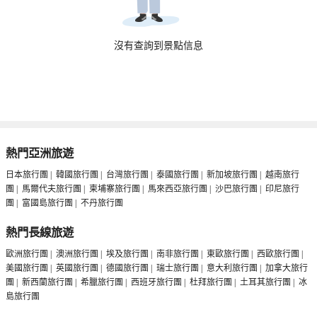
沒有查詢到景點信息
熱門亞洲旅遊
日本旅行團
|
韓國旅行團
|
台灣旅行團
|
泰國旅行團
|
新加坡旅行團
|
越南旅行
團
|
馬爾代夫旅行團
|
柬埔寨旅行團
|
馬來西亞旅行團
|
沙巴旅行團
|
印尼旅行
團
|
富國島旅行團
|
不丹旅行團
熱門長線旅遊
歐洲旅行團
|
澳洲旅行團
|
埃及旅行團
|
南非旅行團
|
東歐旅行團
|
西歐旅行團
|
美國旅行團
|
英國旅行團
|
德國旅行團
|
瑞士旅行團
|
意大利旅行團
|
加拿大旅行
團
|
新西蘭旅行團
|
希臘旅行團
|
西班牙旅行團
|
杜拜旅行團
|
土耳其旅行團
|
冰
島旅行團