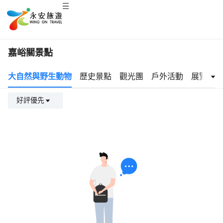
嘉峪關景點
大自然與野生動物
歷史景點
觀光團
戶外活動
展覽與文
好評優先