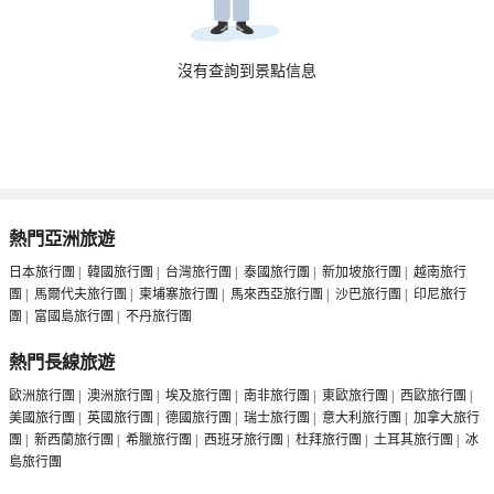
沒有查詢到景點信息
熱門亞洲旅遊
日本旅行團
|
韓國旅行團
|
台灣旅行團
|
泰國旅行團
|
新加坡旅行團
|
越南旅行
團
|
馬爾代夫旅行團
|
柬埔寨旅行團
|
馬來西亞旅行團
|
沙巴旅行團
|
印尼旅行
團
|
富國島旅行團
|
不丹旅行團
熱門長線旅遊
歐洲旅行團
|
澳洲旅行團
|
埃及旅行團
|
南非旅行團
|
東歐旅行團
|
西歐旅行團
|
美國旅行團
|
英國旅行團
|
德國旅行團
|
瑞士旅行團
|
意大利旅行團
|
加拿大旅行
團
|
新西蘭旅行團
|
希臘旅行團
|
西班牙旅行團
|
杜拜旅行團
|
土耳其旅行團
|
冰
島旅行團