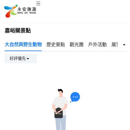
嘉峪關景點
大自然與野生動物
歷史景點
觀光團
戶外活動
展覽與文
好評優先