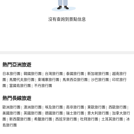
沒有查詢到景點信息
熱門亞洲旅遊
日本旅行團
|
韓國旅行團
|
台灣旅行團
|
泰國旅行團
|
新加坡旅行團
|
越南旅行
團
|
馬爾代夫旅行團
|
柬埔寨旅行團
|
馬來西亞旅行團
|
沙巴旅行團
|
印尼旅行
團
|
富國島旅行團
|
不丹旅行團
熱門長線旅遊
歐洲旅行團
|
澳洲旅行團
|
埃及旅行團
|
南非旅行團
|
東歐旅行團
|
西歐旅行團
|
美國旅行團
|
英國旅行團
|
德國旅行團
|
瑞士旅行團
|
意大利旅行團
|
加拿大旅行
團
|
新西蘭旅行團
|
希臘旅行團
|
西班牙旅行團
|
杜拜旅行團
|
土耳其旅行團
|
冰
島旅行團