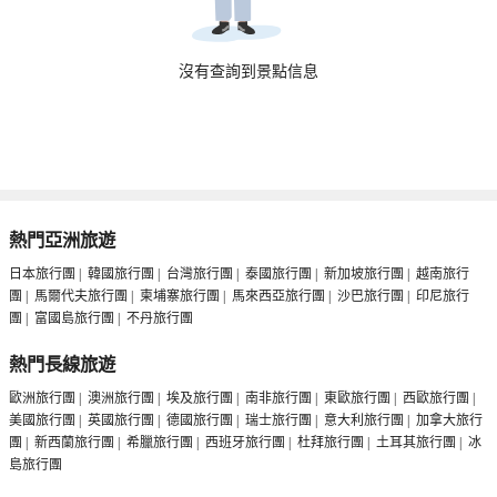
沒有查詢到景點信息
熱門亞洲旅遊
日本旅行團
|
韓國旅行團
|
台灣旅行團
|
泰國旅行團
|
新加坡旅行團
|
越南旅行
團
|
馬爾代夫旅行團
|
柬埔寨旅行團
|
馬來西亞旅行團
|
沙巴旅行團
|
印尼旅行
團
|
富國島旅行團
|
不丹旅行團
熱門長線旅遊
歐洲旅行團
|
澳洲旅行團
|
埃及旅行團
|
南非旅行團
|
東歐旅行團
|
西歐旅行團
|
美國旅行團
|
英國旅行團
|
德國旅行團
|
瑞士旅行團
|
意大利旅行團
|
加拿大旅行
團
|
新西蘭旅行團
|
希臘旅行團
|
西班牙旅行團
|
杜拜旅行團
|
土耳其旅行團
|
冰
島旅行團