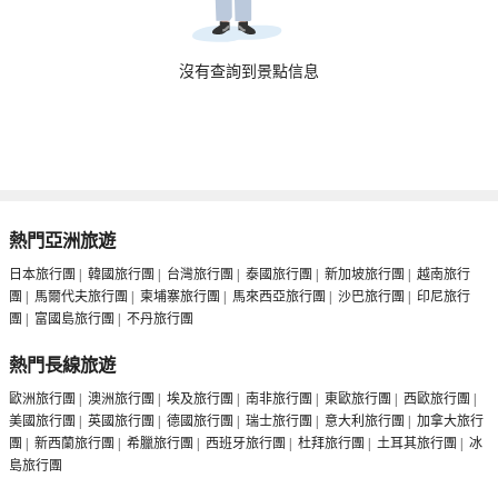
沒有查詢到景點信息
熱門亞洲旅遊
日本旅行團
|
韓國旅行團
|
台灣旅行團
|
泰國旅行團
|
新加坡旅行團
|
越南旅行
團
|
馬爾代夫旅行團
|
柬埔寨旅行團
|
馬來西亞旅行團
|
沙巴旅行團
|
印尼旅行
團
|
富國島旅行團
|
不丹旅行團
熱門長線旅遊
歐洲旅行團
|
澳洲旅行團
|
埃及旅行團
|
南非旅行團
|
東歐旅行團
|
西歐旅行團
|
美國旅行團
|
英國旅行團
|
德國旅行團
|
瑞士旅行團
|
意大利旅行團
|
加拿大旅行
團
|
新西蘭旅行團
|
希臘旅行團
|
西班牙旅行團
|
杜拜旅行團
|
土耳其旅行團
|
冰
島旅行團