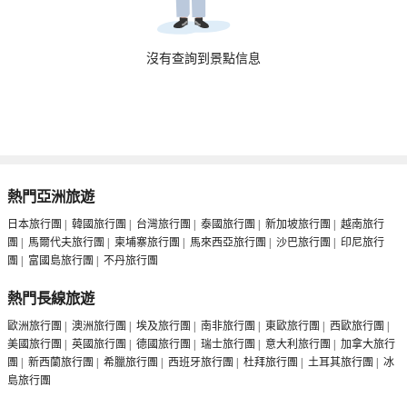
沒有查詢到景點信息
熱門亞洲旅遊
日本旅行團
|
韓國旅行團
|
台灣旅行團
|
泰國旅行團
|
新加坡旅行團
|
越南旅行
團
|
馬爾代夫旅行團
|
柬埔寨旅行團
|
馬來西亞旅行團
|
沙巴旅行團
|
印尼旅行
團
|
富國島旅行團
|
不丹旅行團
熱門長線旅遊
歐洲旅行團
|
澳洲旅行團
|
埃及旅行團
|
南非旅行團
|
東歐旅行團
|
西歐旅行團
|
美國旅行團
|
英國旅行團
|
德國旅行團
|
瑞士旅行團
|
意大利旅行團
|
加拿大旅行
團
|
新西蘭旅行團
|
希臘旅行團
|
西班牙旅行團
|
杜拜旅行團
|
土耳其旅行團
|
冰
島旅行團