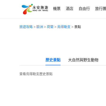
機票
酒店
自由行
旅行
旅遊攻略
>
歐洲
>
荷蘭
>
烏得勒支
> 景點
歷史景點
大自然與野生動物
查看烏得勒支歷史景點