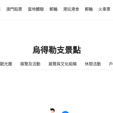
團
澳門船票
當地體驗
郵輪
港玩港食
郵輪
火車票
烏得勒支景點
觀光團
展覽及活動
展覽與文化組織
休閒活動
戶