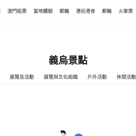
團
澳門船票
當地體驗
郵輪
港玩港食
郵輪
火車票
義烏景點
展覽及活動
展覽與文化組織
戶外活動
休閒活動