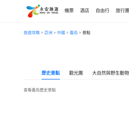
機票
酒店
自由行
旅行
旅遊攻略
>
亞洲
>
中國
>
義烏
> 景點
歷史景點
觀光團
大自然與野生動物
查看義烏歷史景點