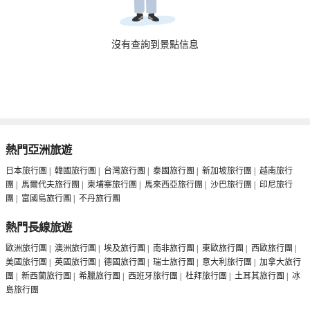
沒有查詢到景點信息
熱門亞洲旅遊
日本旅行團
|
韓國旅行團
|
台灣旅行團
|
泰國旅行團
|
新加坡旅行團
|
越南旅行
團
|
馬爾代夫旅行團
|
柬埔寨旅行團
|
馬來西亞旅行團
|
沙巴旅行團
|
印尼旅行
團
|
富國島旅行團
|
不丹旅行團
熱門長線旅遊
歐洲旅行團
|
澳洲旅行團
|
埃及旅行團
|
南非旅行團
|
東歐旅行團
|
西歐旅行團
|
美國旅行團
|
英國旅行團
|
德國旅行團
|
瑞士旅行團
|
意大利旅行團
|
加拿大旅行
團
|
新西蘭旅行團
|
希臘旅行團
|
西班牙旅行團
|
杜拜旅行團
|
土耳其旅行團
|
冰
島旅行團