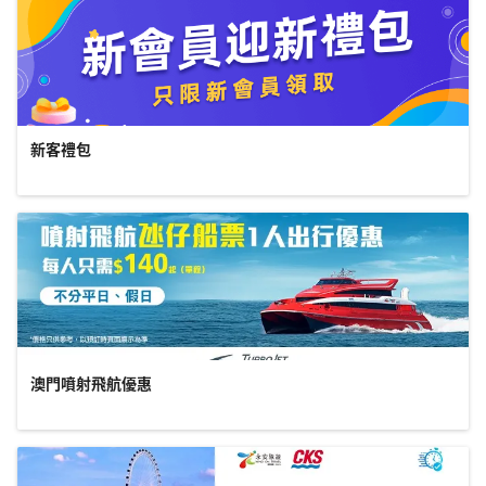
新客禮包
澳門噴射飛航優惠