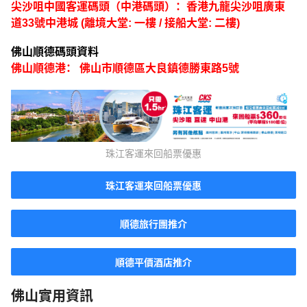
尖沙咀中國客運碼頭（中港碼頭）：香港九龍尖沙咀廣東
道33號中港城 (離境大堂: 一樓 / 接船大堂: 二樓)
佛山順德碼頭資料
佛山順德港： 佛山市順德區大良鎮德勝東路5號
珠江客運來回船票優惠
珠江客運來回船票優惠
順德旅行團推介
順德平價酒店推介
佛山實用資訊