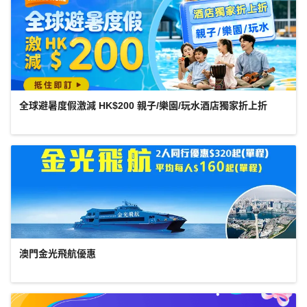
全球避暑度假激減 HK$200 親子/樂園/玩水酒店獨家折上折
澳門金光飛航優惠