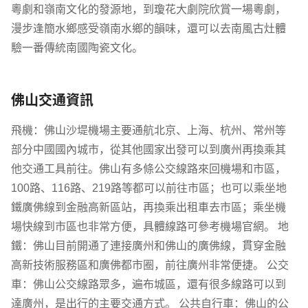
粵劇和嶺南文化的發源地，到瓊花大劇院欣賞一場粵劇，
漫步逢簡水鄉感受嶺南水鄉的韻味，還可以去南風古灶體
驗一番傳統南國陶瓷文化。
佛山交通資訊
飛機：佛山沙堤機場主要通航北京、上海、杭州、常州等
部分中國國內城市，從其他國家出發可以到廣州再換乘其
他交通工具前往。佛山有多條公交線路來回機場和市區，
100路、116路、219路等都可以前往市區；也可以乘坐地
鐵廣佛線到金融高新區站，再換乘出租車去市區；乘坐機
場快線到市區也非常方便，具體線路可參考機場官網。 地
鐵：佛山目前開通了連接廣州和佛山的廣佛線，貫穿金融
高新技術服務區和廣佛都市圈，前往廣州非常便捷。 公交
車：佛山公交線路眾多，遍布城區，還有很多線路可以到
達廣州，是出行的主要交通方式。 公共自行車：佛山的公