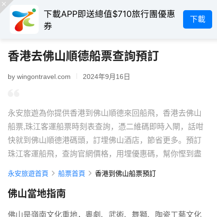
下載APP即送總值$710旅行團優惠
下載
券
香港去佛山順德船票查詢預訂
by wingontravel.com
2024年9月16日
永安旅遊為你提供香港到佛山順德來回船飛，香港去佛山
船票,珠江客運船票時刻表查詢，憑二維碼即時入閘，話咁
快就到佛山順德港碼頭，訂埋佛山酒店，節省更多。預訂
珠江客運船飛，查詢官網價格，用埋優惠碼，幫你慳到盡
永安旅遊首頁
船票首頁
香港到佛山船票預訂
佛山當地指南
佛山是嶺南文化重地，粵劇、武術、舞獅、陶瓷工藝文化