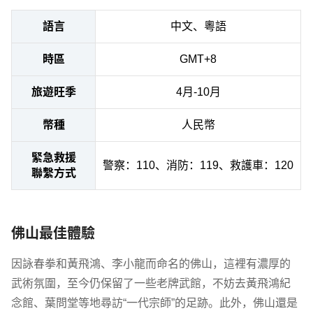
語言
中文、粵語
時區
GMT+8
旅遊旺季
4月-10月
幣種
人民幣
緊急救援
警察：110、消防：119、救護車：120
聯繫方式
佛山最佳體驗
因詠春拳和黃飛鴻、李小龍而命名的佛山，這裡有濃厚的
武術氛圍，至今仍保留了一些老牌武館，不妨去黃飛鴻紀
念館、葉問堂等地尋訪“一代宗師”的足跡。此外，佛山還是