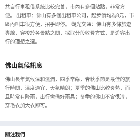
共自行車租借系統比較完善，市內有多個站點，非常方
便。 出租車：佛山有多個出租車公司，起步價均為8元，市
區內叫車很方便，招手即停。 觀光交通：佛山有多條旅遊
專線，穿梭於各景點之間，採取分段收費方式，是遊客出
行的理想之選。
佛山氣候訊息
佛山長年氣候溫和濕潤，四季常綠，春秋季節是最佳的旅
行時間，溫度適宜，天氣晴朗；夏季的佛山比較炎熱，而
且時常有降雨，出行需備好雨具；冬季的佛山不會很冷，
穿毛衣加大衣即可。
關注我們