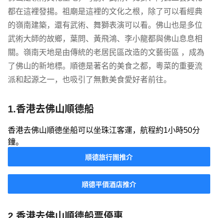
都在這裡發揚。祖廟是這裡的文化之根，除了可以看經典
的嶺南建築，還有武術、舞獅表演可以看。佛山也是多位
武術大師的故鄉，葉問、黃飛鴻、李小龍都與佛山息息相
關。嶺南天地是由傳統的老居民區改造的文藝街區 ，成為
了佛山的新地標。順德是著名的美食之都，粵菜的重要流
派和起源之一，也吸引了無數美食愛好者前往。
1.香港去佛山順德船
香港去佛山順德坐船可以坐珠江客運，航程約1小時50分
鐘。
順德旅行團推介
順德平價酒店推介
2.香港去佛山順德船票優惠