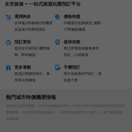
永安旅遊 ~ 一站式旅遊玩樂預訂平台
選擇夠多
價格特惠
全球逾200個城市的機票
中國酒店低價保證, 網羅
及超過100萬間酒店
17間廉航機票
預訂更快
值得信賴
提供全天候預訂機票服
專注營運旅遊服務逾半
務，即時確認
世紀，口碑載道
更多著數
手機預訂
會員訂購賺取積分，兼
用永安旅遊APP預訂，更
享積分當錢使
快捷方便
熱門城市特價機票情報
個個都話想買平機票，但你估個個都搶到咩？一年365日時不時有股衝動想即刻買張
廉價機票，與世界來個零距離接軌。一於嚟永安旅遊查詢（兼預訂）最平機票優惠，
仲連稅㗎。