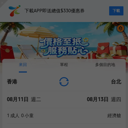
下載APP即送總值$330優惠券
下載
來回
單程
多個目的地
香港
台北
08月11日
週二
08月13日
週四
1
成人
0
小童
經濟艙