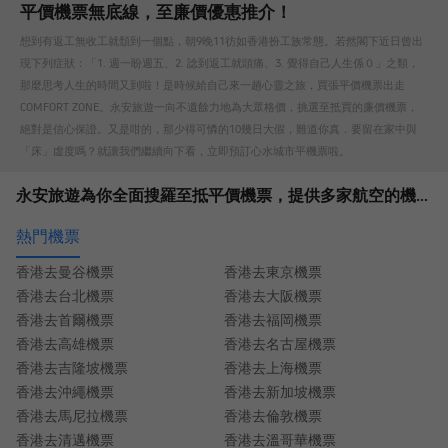
平價機票無底線，至廉價優惠推介！
想到有返工無收工就頹到一個點，朝9晚11彷如香港扮工族常態。若然閣下近日曾出
現下列症狀：「1. 週一盼週五、2. 諗到返工就頭痛、3. 覺得自己人生係０」之類，
那麼思考人生的時間又到啦！是時候給自己來一趟心靈之旅，買張平價機票出走
COMFORT ZONE。永安旅遊一向不遺餘力地為大眾格價，挑選至抵買的廉價機票，
絕對是信心保證。又是咁的，那少得可憐的10幾日大假，難道你真．要留在家中與
「床」虛度嗎？就讓我們繼續向下看，立即預訂心水城市平機票啦。
永安旅遊為你全面搜羅至抵平價機票，提供多家航空的機票比價和機票折扣優惠，讓你無負擔出遊。立即預定並查詢平價機票優惠！
熱門機票
香港去曼谷機票
香港去東京機票
香港去台北機票
香港去大阪機票
香港去首爾機票
香港去福岡機票
香港去高雄機票
香港去名古屋機票
香港去吉隆坡機票
香港去上海機票
香港去沖繩機票
香港去新加坡機票
香港去馬尼拉機票
香港去倫敦機票
香港去清邁機票
香港去溫哥華機票