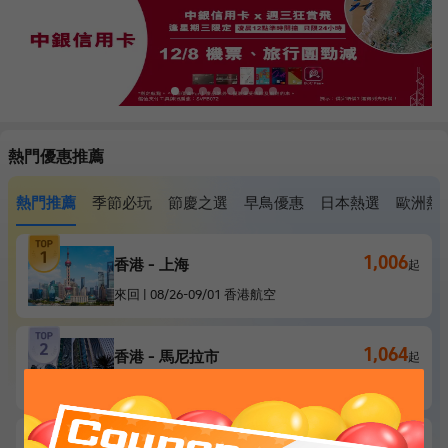
熱門優惠推薦
熱門推薦
季節必玩
節慶之選
早鳥優惠
日本熱選
歐洲熱
1,006
香港 - 上海
起
來回
|
08/26
-
09/01
香港航空
1,064
香港 - 馬尼拉市
起
來回
|
10/25
-
10/29
香港快運航空
1,213