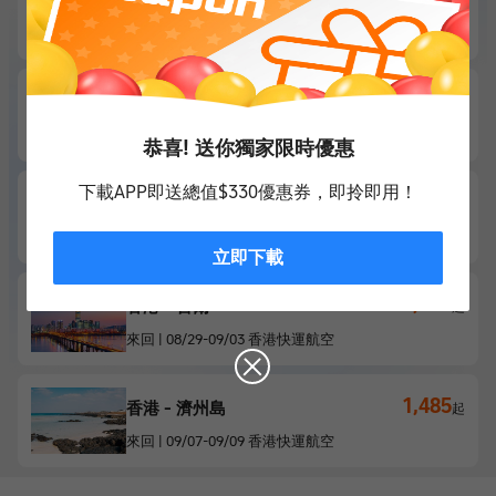
香港 - 台北
起
來回
|
09/21
-
09/26
香港快運航空
1,262
香港 - 高雄
起
來回
|
09/21
-
09/25
香港快運航空
恭喜! 送你獨家限時優惠
下載APP即送總值$330優惠券，即拎即用！
1,276
香港 - 曼谷
起
來回
|
11/12
-
11/15
泰國獅子航空
立即下載
1,385
香港 - 首爾
起
來回
|
08/29
-
09/03
香港快運航空
1,485
香港 - 濟州島
起
來回
|
09/07
-
09/09
香港快運航空