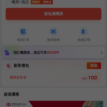
機票+酒店
同時訂，慳更多
搜低價機票
我的訂單
航班動態
低價訂閱
預訂機票後，
酒店可享
25%OFF
新客禮包
領取
100
機票新客券
HKD
超值優惠