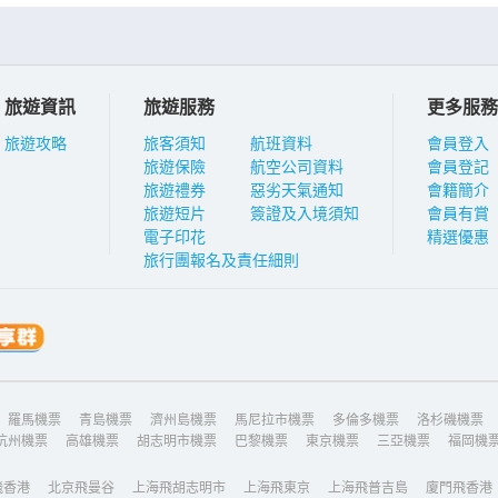
旅遊資訊
旅遊服務
更多服務
旅遊攻略
旅客須知
航班資料
會員登入
旅遊保險
航空公司資料
會員登記
旅遊禮券
惡劣天氣通知
會籍簡介
旅遊短片
簽證及入境須知
會員有賞
電子印花
精選優惠
旅行團報名及責任細則
羅馬機票
青島機票
濟州島機票
馬尼拉市機票
多倫多機票
洛杉磯機票
杭州機票
高雄機票
胡志明市機票
巴黎機票
東京機票
三亞機票
福岡機
飛香港
北京飛曼谷
上海飛胡志明市
上海飛東京
上海飛普吉島
廈門飛香港