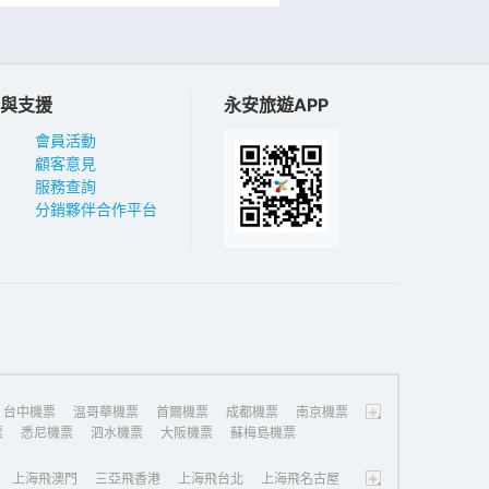
與支援
永安旅遊APP
會員活動
顧客意見
服務查詢
分銷夥伴合作平台
+
台中機票
温哥華機票
首爾機票
成都機票
南京機票
票
悉尼機票
泗水機票
大阪機票
蘇梅島機票
+
上海飛澳門
三亞飛香港
上海飛台北
上海飛名古屋