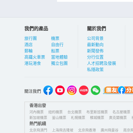
我們的產品
關於我們
旅行團
機票
公司背景
酒店
自由行
最新動向
郵輪
船票
新聞發佈
高鐵火車票
當地體驗
分行位置
港玩港食
獨立包團
人才招聘及發展
私隱政策
關注我們
香港出發
河內機票
紐約機票
台北機票
布里斯班機票
名古屋機票
新加坡機票
釜山機票
札幌機票
檳城機票
奧克蘭機票
熱門航綫
北京飛澳門
上海飛吉隆坡
北京飛香港
廣州飛曼谷
南京