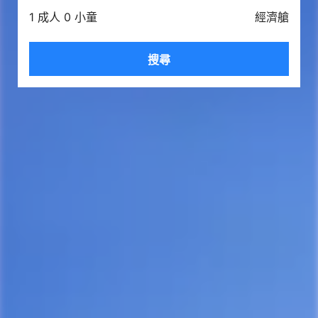
1 成人 0 小童
經濟艙
搜尋