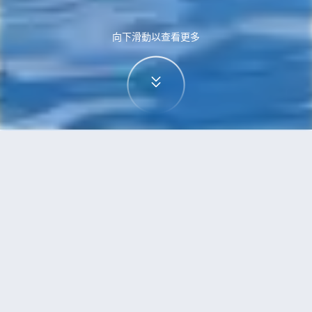
向下滑動以查看更多
首頁
機票
奧斯陸到烏魯木齊的機票
搜尋由奧斯陸飛往烏魯木齊的廉價航班，單程票價
低至HKD8,283
單程
來回
OSL
URC
12h40min