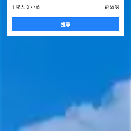
1 成人 0 小童
經濟艙
搜尋