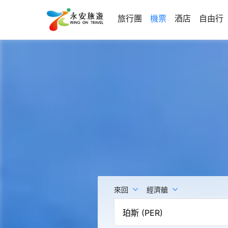
旅行團
機票
酒店
自由行
來回
經濟艙