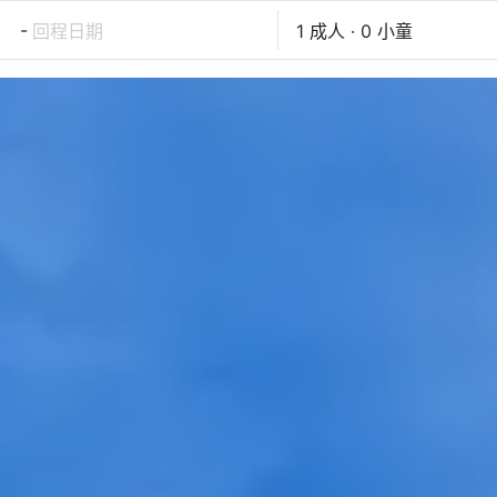
-
回程日期
1 成人 · 0 小童