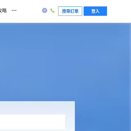
...
攻略
搜尋訂單
登入