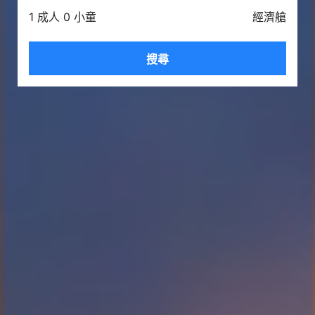
1 成人 0 小童
經濟艙
搜尋